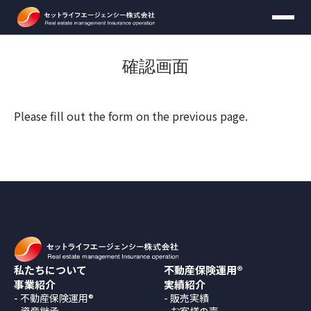
確認画面
資料ダウンロード
無料個別セミナー
お問い合わせ
資料請求
Please fill out the form on the previous page.
【頭金のかからない不動産運用マニュアル】をお送りいた
します。
必要事項をご入力のうえ、送信してください。
無料セミナーの時間は
30分
を予定しておりま
す。
お名前
必須
収益不動産保険型運用の詳しい資料をお送りいたします。
※お客様がご希望の場合は延長可能です。
お名前
必須
必要事項をご入力のうえ、送信してください。
現在の年齢・年収・万が一の時に必要な死亡保障額を選択して
ください。収益不動産を保険型運用した場合の月々の負担額
30分間無料セミナー内で
ご契約を行ったり契約
と、家賃収入による資産形成額が算出できます。
に関して迫ることはございません
。
年齢
任意
お届け先情報
メールアドレス
必須
私たちについて
不動産保険運用®
お名前
必須
事業紹介
実績紹介
年収
任意
実質的な月々負担額に対して
不動産保険運用®
販売実績
資産継承
お客様の声