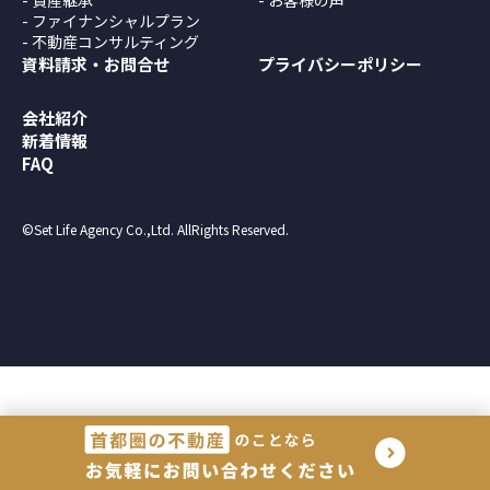
個人情報のお取り扱いについて
ファイナンシャルプラン
年齢
必須
不動産コンサルティング
お住まいの都道府県
任意
資料請求・お問合せ
プライバシーポリシー
セットライフエージェンシー（以下，「当社」といいます。）
ご希望時間帯にコンサルタントからお電話をさせていただ
は、本ウェブサイト上で提供するサービス（以下「本サービス」
年収
任意
会社紹介
きます。
といいます）におけるプライバシー情報の取扱いについて、以下
新着情報
必要事項をご入力のうえ、送信してください。
電話番号
任意
FAQ
のとおりプライバシーポリシー（以下「本ポリシー」といいま
す）を定めます。
お住まいの都道府県
必須
お客様の情報
©Set Life Agency Co.,Ltd. AllRights Reserved.
メールアドレス
必須
個人情報の重要性に鑑み、また、不動産業・保険業に対する社会
お名前
必須
の信頼をより向上させるため、お客様の個人情報を適正にお取り
電話番号
必須
扱い致します。
個人情報の取扱いに同意する
1）法令等の遵守
年齢
必須
ご興味のある内容
当社は、個人情報の保護に関する法律(個人情報保護法)その他の
メールアドレス
必須
収益不動産保険型運用の詳細
関連法令および関係官庁のガイドラインなどを遵守します。
資産運用・老後資金準備
年収
任意
2）従業員教育
当社は、個人情報の取扱いが適正に行われるよう従業者への教
相続