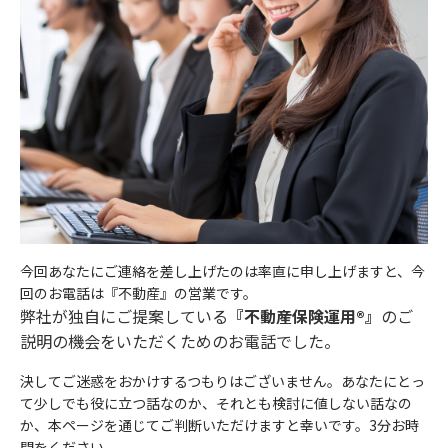
個人情報のお取り扱いについて
年齢
必須
お住まいの都道府県
任意
セットライフエージェンシー（以下，「当社」といいます。）
ご希望時間帯にコンサルタントからお電話をさせていただ
は、本ウェブサイト上で提供するサービス（以下「本サービス」
年収
任意
きます。
といいます）におけるプライバシー情報の取扱いについて、以下
必要事項をご入力のうえ、送信してください。
電話番号
任意
のとおりプライバシーポリシー（以下「本ポリシー」といいま
す）を定めます。
お住まいの都道府県
必須
お客様の情報
メールアドレス
必須
個人情報の重要性に鑑み、また、不動産業・保険業に対する社会
お名前
必須
の信頼をより向上させるため、お客様の個人情報を適正にお取り
電話番号
必須
今回あなたにご連絡を差し上げたのは率直に申し上げますと、今
扱い致します。
個人情報の取扱いに同意する
回のお電話は『不動産』の営業です。
1）法令等の遵守
弊社が独自にご提案している
『不動産保険運用®』
のご
年齢
必須
ご興味のある内容
説明の機会をいただくためのお電話でした。
当社は、個人情報の保護に関する法律(個人情報保護法)その他の
メールアドレス
必須
収益不動産保険型運用の詳細
関連法令および関係官庁のガイドラインなどを遵守します。
決してご迷惑をおかけするつもりはございません。あなたにとっ
資産運用・老後資金準備
年収
任意
て少しでも役に立つ話なのか、それとも検討に値しない話なの
2）従業員教育
か、本ページを通じてご判断いただけますと幸いです。3分お時
当社は、個人情報の取扱いが適正に行われるよう従業者への教
相続
間をください。