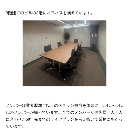
(代理店) セットライフエージェンシー株式会社
当社の個人情報の取扱いおよび安全管理に係る適切な措置につい
制定日
(所在地) 東京都千代田区飯田橋1-3-7 JC九段下ビル8Ｆ
ては、適宜見直し、改善いたします。
9階建てのビルの8階にオフィスを構えています。
2023年4月
(電話番号) 03-5357-1971
10）個人情報保護法に基づく保有個人データ開示、訂正等また
(受付時間) 10時〜 20時
は利用停止など
お問い合わせ先
(代理店) セットライフエージェンシー株式会社
個人情報保護法に基づく保有個人データに関する開示、訂正等ま
(所在地) 東京都千代田区飯田橋1-3-7 JC九段下ビル8Ｆ
たは利用停止などに関する請求については、データ保有者である
(電話番号) 03-5357-1971
保険会社に対してお取次ぎいたします。
(受付時間) 10時〜 20時
11）お問い合わせ・ご相談・苦情へのご対応
当社は個人情報の取扱いに関する苦情・ご相談に迅速にご対応い
たします。
ご連絡の先は下記のお問い合わせ窓口となります。また保険事故
に関する照会については下記お問い合わせ窓口のほか、保険証券
記載の保険会社の事故相談窓口にもお問い合わせいただくことが
できます。
メンバーは業界歴20年以上のベテラン担当を筆頭に、20代〜30代
なお、ご照会者がご本人であることをご確認させていただいたう
代のメンバーが揃っています。全てのメンバーがお客様一人一人
えで、ご対応させていただきます。
に合わせた50年先までのライフプランを考え抜いて業務にあたっ
制定日
ています。