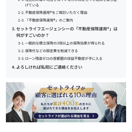
上記の利用目的を変更する場合には、相当の関連性を有すると合
のとおりプライバシーポリシー（以下「本ポリシー」といいま
げている
扱い致します。
理的に認められる範囲においてのみ行い、その内容をご本人に対
個人情報の取扱いに同意する
す）を定めます。
ご興味のある内容
不動産保険運用®をご検討いただく理由
し、原則として書面等（電磁的記録を含む。以下同じ。）により
1）法令等の遵守
「不動産保険運用®」のご案内
通知し、または当社のホームページなどにより公表します。
個人情報の重要性に鑑み、また、不動産業・保険業に対する社会
収益不動産保険型運用の詳細を聞きたい
当社は、個人情報の保護に関する法律(個人情報保護法)その他の
セットライフエージェンシーの「不動産保険運用®」は
の信頼をより向上させるため、お客様の個人情報を適正にお取り
関連法令および関係官庁のガイドラインなどを遵守します。
5）個人情報の取得
何がすごいのか？
資産運用・老後資金準備について相談したい
扱い致します。
当社は、業務上必要な範囲で、かつ、適法で公正な手段により個
一般的な積立保険の3倍以上の保険効果が得られる
個人情報の取扱いに同意する
2）従業員教育
相続について相談したい
人情報を取得します。
保険代などの固定費を削減できる
1）法令等の遵守
当社は、個人情報の取扱いが適正に行われるよう従業者への教
当サイトでは、Googleによるアクセス解析ツール「Googleアナ
保険の見直しを相談したい
ローン残高ゼロの首都圏の収益不動産が手に入る
当社は、個人情報の保護に関する法律(個人情報保護法)その他の
育・指導を徹底します。
リティクス」を使用しています。このGoogleアナリティクスは
よろしければ私宛にご連絡ください
関連法令および関係官庁のガイドラインなどを遵守します。
その他
データの収集のためにCookieを使用しています。このデータは
3）個人情報の利用目的
匿名で収集されており、個人を特定するものではありません。
2）従業員教育
セットライフエージェンシー株式会社は、お客様の個人情報等の
個人情報のお取り扱いについて
当社は、個人情報の取扱いが適正に行われるよう従業者への教
取扱いについて、個人情報保護法、個人情報保護方針及びその他
この機能はCookieを無効にすることで収集を拒否することが出
育・指導を徹底します。
お名前
の規範を遵守いたします。
来ますので、お使いのブラウザの設定をご確認ください。この規
当社は、個人情報保護の観点から、お問い合わせ・資料請求・無
セットライフエージェンシー（以下，「当社」といいます。）
3）個人情報の利用目的
約に関しての詳細はGoogleアナリティクスサービス利用規約の
料カウンセリングの際に提出いただく個人情報は、以下の目的の
は、本ウェブサイト上で提供するサービス（以下「本サービス」
ページやGoogleポリシーと規約ページをご覧ください。
セットライフエージェンシー株式会社は、お客様の個人情報等の
みに利用いたします。
といいます）におけるプライバシー情報の取扱いについて、以下
年齢
取扱いについて、個人情報保護法、個人情報保護方針及びその他
①当社事業に関してお問い合わせいただいた内容に回答するた
6）個人データの安全管理措置
のとおりプライバシーポリシー（以下「本ポリシー」といいま
お名前
の規範を遵守いたします。
め。