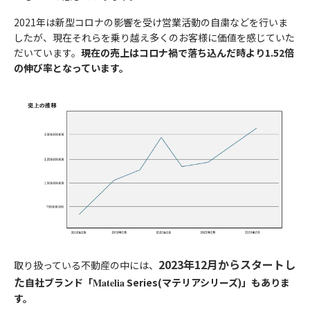
7）個人データの第三者への提供
⑥相続手当を伴う保険金支払事務等の遂行上必要な限りにおい
ご希望日時
ご希望日時
②人の生命、身体又は財産の保護のために必要がある場合であっ
当サイトでは、Googleによるアクセス解析ツール「Googleアナ
2021年は新型コロナの影響を受け営業活動の自粛などを行いま
当社は、個人データを第三者に提供するにあたり、以下の場合を
て、センシティブ情報を取得、利用又は第三者提供する場合。
て、本人の同意を得ることが困難であるとき。
リティクス」を使用しています。このGoogleアナリティクスは
したが、現在それらを乗り越え多くのお客様に価値を感じていた
除き、ご本人の同意なく第三者に個人データを提供しません。
⑦保険業の適切な業務運営を確保する必要性から、本人の同意に
送信する
送信する
③公衆衛生の向上又は児童の健全な育成推進のために特に必要が
データの収集のためにCookieを使用しています。このデータは
だいています。
現在の売上はコロナ禍で落ち込んだ時より1.52倍
基づき遂行上必要な範囲でセンシティブ情報を取得、利用又は第
ある場合であって、本人の同意を得ることが困難であるとき。
匿名で収集されており、個人を特定するものではありません。
の伸び率となっています。
ご興味のある内容
ご興味のある内容
①法令に基づく場合
三者提供する場合。
④国の機関若しくは地方公共団体又はその委託を受けた者が法令
②人の生命、身体又は財産の保護のために必要がある場合であっ
の定める事務を遂行することに対して協力する必要がある場合で
この機能はCookieを無効にすることで収集を拒否することが出
9）見直し・改善
て、本人の同意を得ることが困難であるとき。
あって、本人の同意を得ることにより当該事務の遂行に支障を及
来ますので、お使いのブラウザの設定をご確認ください。この規
当社の個人情報の取扱いおよび安全管理に係る適切な措置につい
③公衆衛生の向上又は児童の健全な育成推進のために特に必要が
シミュレーション結果
シミュレーション結果
ぼすおそれがあるとき。
約に関しての詳細はGoogleアナリティクスサービス利用規約の
ては、適宜見直し、改善いたします。
ある場合であって、本人の同意を得ることが困難であるとき。
⑤当社が受託する保険募集業務を遂行するに必要な限度で、当該
ページやGoogleポリシーと規約ページをご覧ください。
④国の機関若しくは地方公共団体又はその委託を受けた者が法令
保険会社に個人データを提供する場合
10）個人情報保護法に基づく保有個人データ開示、訂正等また
の定める事務を遂行することに対して協力する必要がある場合で
負担額
負担額
円/月
円/月
6）個人データの安全管理措置
は利用停止など
あって、本人の同意を得ることにより当該事務の遂行に支障を及
8）センシティブ情報のお取扱い
年間家賃収入
年間家賃収入
万円/年
万円/年
当社は、取扱う個人データの漏えい、減失またはき損の防止その
個人情報保護法に基づく保有個人データに関する開示、訂正等ま
ぼすおそれがあるとき。
当社は、政治的見解、信教(宗教、思想および信条をいいます)、
他の個人データの安全管理のため、安全管理に関する取扱い規定
たは利用停止などに関する請求については、データ保有者である
節税金額
節税金額
万円/年
万円/年
⑤当社が受託する保険募集業務を遂行するに必要な限度で、当該
労働組合への加盟、人種および民族、門地および本籍、保健医療
などの整備および実施体制の整備など、十分なセキュリティ対策
保険会社に対してお取次ぎいたします。
保険会社に個人データを提供する場合
および性生活ならびに犯罪歴に関する情報(以下「センシティブ
を講じるとともに、利用目的の達成に必要とされる正確性・最新
個人情報のお取扱いについて
11）お問い合わせ・ご相談・苦情へのご対応
情報」といいます)を掲げる場合を除くほか、取得、利用または
2023年12月からスタートし
性を確保するために適切な措置を講じています。
取り扱っている不動産の中には、
8）センシティブ情報のお取扱い
第三者提供を行いません。
当社は個人情報の取扱いに関する苦情・ご相談に迅速にご対応い
た
自社ブランド「
Matelia
Series(
マテリアシリーズ)」もありま
当社は、政治的見解、信教(宗教、思想および信条をいいます)、
同意する
7）個人データの第三者への提供
たします。
す。
労働組合への加盟、人種および民族、門地および本籍、保健医療
当社は、個人データを第三者に提供するにあたり、以下の場合を
①法令等に基づく場合