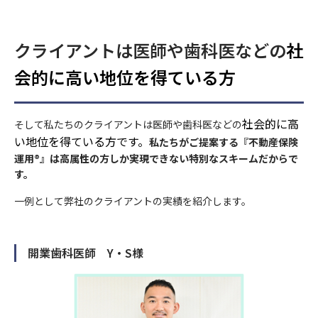
2023年4月
お問い合わせ先
クライアントは医師や歯科医などの
社
(代理店) セットライフエージェンシー株式会社
会的に高い地位を得ている方
(所在地) 東京都千代田区飯田橋1-3-7 JC九段下ビル8Ｆ
(電話番号) 03-5357-1971
(受付時間) 10時〜 20時
社会的に高
そして私たちのクライアントは医師や歯科医などの
い地位を得ている方です。
私たちがご提案する『不動産保険
運用®』は高属性の方しか実現できない特別なスキームだからで
す。
一例として弊社のクライアントの実績を紹介します。
開業歯科医師 Y・S様