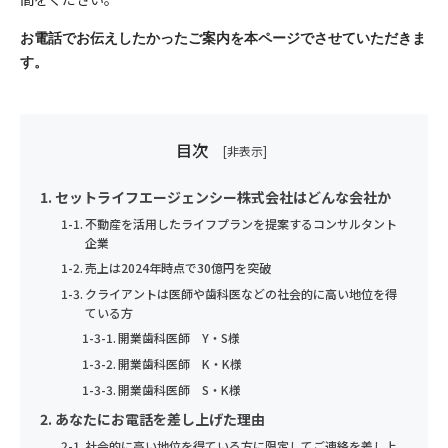
ご興味のある内容
育・指導を徹底します。
節税について知りたい
お住まいの都道府県
必須
お電話でお伝えしたかったご案内を本ページでさせていただきま
3）個人情報の利用目的
収益不動産保険型運用の詳細
す。
セットライフエージェンシー株式会社は、お客様の個人情報等の
お問合せ内容
資産運用・老後資金準備
取扱いについて、個人情報保護法、個人情報保護方針及びその他
電話番号
必須
お名前
相続
の規範を遵守いたします。
当社は、個人情報保護の観点から、お問い合わせ・資料請求・無
目次
保険見直し
料カウンセリングの際に提出いただく個人情報は、以下の目的の
メールアドレス
みに利用いたします。
必須
セットライフエージェンシー株式会社はどんな会社か
メールアドレス
個人情報のお取り扱いについて
①当社事業に関してお問い合わせいただいた内容に回答するた
不動産を活用したライフプランを提案するコンサルタント
め。
企業
②当社事業に関してご請求いただいた各種資料を発送するため。
売上は2024年時点で30億円を突破
ご希望日時
必須
セットライフエージェンシー（以下，「当社」といいます。）
③当社のサービスのご案内・サポート情報をご提供するため。
クライアントは医師や歯科医などの社会的に高い地位を得
以下の実施が可能な時間帯からご希望の無料個別セミナー時間
は、本ウェブサイト上で提供するサービス（以下「本サービス」
ている方
④当社が委託を受けている保険募集業務およびこれらに付帯・関
帯をご記載ください。
といいます）におけるプライバシー情報の取扱いについて、以下
個人情報のお取り扱いについて
連するサービスの提供等のため。なお、当社に対し保険募集業務
開業歯科医師 Y・S様
送信する
無料個別セミナー実施可能時間帯:月～土曜9:00～21:00(日祝祭
のとおりプライバシーポリシー（以下「本ポリシー」といいま
の委託を行う保険会社の利用目的は、それぞれの会社のホームペ
開業歯科医師 K・K様
す）を定めます。
日不可)
ージに記載してあります。
開業歯科医師 S・K様
セットライフエージェンシー（以下，「当社」といいます。）
は、本ウェブサイト上で提供するサービス（以下「本サービス」
あなたにお電話を差し上げた理由
個人情報の重要性に鑑み、また、不動産業・保険業に対する社会
4) 利用目的の変更
といいます）におけるプライバシー情報の取扱いについて、以下
社会的に高い地位を得ている方に限定してご連絡を差し上
の信頼をより向上させるため、お客様の個人情報を適正にお取り