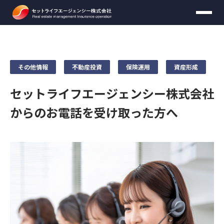
資料ダウンロード
無料個別セミナー
お問い合わせ
資料請求
その他情報
不動産投資
保険運用
資産形成
セットライフエージェンシー株式会社
【頭金のかからない不動産運用マニュアル】をお送りいた
します。
からのお電話を受け取った方へ
必要事項をご入力のうえ、送信してください。
無料セミナーの時間は
30分
を予定しておりま
す。
お名前
必須
収益不動産保険型運用の詳しい資料をお送りいたします。
※お客様がご希望の場合は延長可能です。
お名前
必須
必要事項をご入力のうえ、送信してください。
30分間無料セミナー内で
ご契約を行ったり契約
に関して迫ることはございません
。
年齢
任意
お届け先情報
メールアドレス
必須
お名前
必須
年収
任意