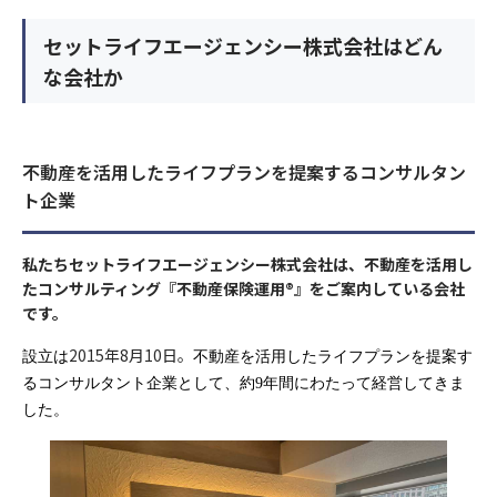
す）を定めます。
当社は、取扱う個人データの漏えい、減失またはき損の防止その
当社は、個人情報保護の観点から、お問い合わせ・資料請求・無
②当社事業に関してご請求いただいた各種資料を発送するため。
他の個人データの安全管理のため、安全管理に関する取扱い規定
料カウンセリングの際に提出いただく個人情報は、以下の目的の
セットライフエージェンシー株式会社はどん
③当社のサービスのご案内・サポート情報をご提供するため。
年収
個人情報の重要性に鑑み、また、不動産業・保険業に対する社会
などの整備および実施体制の整備など、十分なセキュリティ対策
みに利用いたします。
な会社か
④当社が委託を受けている保険募集業務およびこれらに付帯・関
年齢
の信頼をより向上させるため、お客様の個人情報を適正にお取り
を講じるとともに、利用目的の達成に必要とされる正確性・最新
①当社事業に関してお問い合わせいただいた内容に回答するた
連するサービスの提供等のため。なお、当社に対し保険募集業務
扱い致します。
性を確保するために適切な措置を講じています。
め。
個人情報の取扱いに同意する
の委託を行う保険会社の利用目的は、それぞれの会社のホームペ
お住まいの都道府県
②当社事業に関してご請求いただいた各種資料を発送するため。
1）法令等の遵守
ージに記載してあります。
7）個人データの第三者への提供
不動産を活用したライフプランを提案するコンサルタン
③当社のサービスのご案内・サポート情報をご提供するため。
年収
当社は、個人情報の保護に関する法律(個人情報保護法)その他の
当社は、個人データを第三者に提供するにあたり、以下の場合を
ト企業
④当社が委託を受けている保険募集業務およびこれらに付帯・関
4) 利用目的の変更
関連法令および関係官庁のガイドラインなどを遵守します。
除き、ご本人の同意なく第三者に個人データを提供しません。
連するサービスの提供等のため。なお、当社に対し保険募集業務
上記の利用目的を変更する場合には、相当の関連性を有すると合
電話番号
の委託を行う保険会社の利用目的は、それぞれの会社のホームペ
2）従業員教育
理的に認められる範囲においてのみ行い、その内容をご本人に対
私たちセットライフエージェンシー株式会社は、不動産を活用し
お住まいの都道府県
①法令に基づく場合
ージに記載してあります。
し、原則として書面等（電磁的記録を含む。以下同じ。）により
たコンサルティング『不動産保険運用®』をご案内している会社
当社は、個人情報の取扱いが適正に行われるよう従業者への教
②人の生命、身体又は財産の保護のために必要がある場合であっ
通知し、または当社のホームページなどにより公表します。
です。
育・指導を徹底します。
て、本人の同意を得ることが困難であるとき。
4) 利用目的の変更
メールアドレス
③公衆衛生の向上又は児童の健全な育成推進のために特に必要が
上記の利用目的を変更する場合には、相当の関連性を有すると合
2015年8月10日。
5）個人情報の取得
設立は
不動産を活用したライフプランを提案す
3）個人情報の利用目的
電話番号
ある場合であって、本人の同意を得ることが困難であるとき。
理的に認められる範囲においてのみ行い、その内容をご本人に対
るコンサルタント企業として、約9年間にわたって経営してきま
当社は、業務上必要な範囲で、かつ、適法で公正な手段により個
セットライフエージェンシー株式会社は、お客様の個人情報等の
④国の機関若しくは地方公共団体又はその委託を受けた者が法令
し、原則として書面等（電磁的記録を含む。以下同じ。）により
した。
人情報を取得します。
取扱いについて、個人情報保護法、個人情報保護方針及びその他
の定める事務を遂行することに対して協力する必要がある場合で
ご興味のある内容
通知し、または当社のホームページなどにより公表します。
お名前
お名前
当サイトでは、Googleによるアクセス解析ツール「Googleアナ
の規範を遵守いたします。
あって、本人の同意を得ることにより当該事務の遂行に支障を及
メールアドレス
リティクス」を使用しています。このGoogleアナリティクスは
当社は、個人情報保護の観点から、お問い合わせ・資料請求・無
5）個人情報の取得
ぼすおそれがあるとき。
送信する
データの収集のためにCookieを使用しています。このデータは
料カウンセリングの際に提出いただく個人情報は、以下の目的の