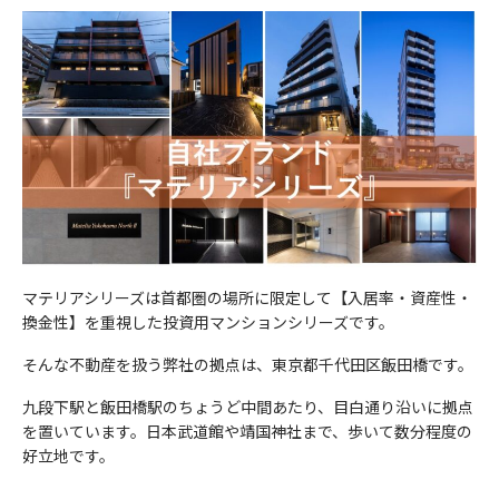
ご連絡の先は下記のお問い合わせ窓口となります。また保険事故
および性生活ならびに犯罪歴に関する情報(以下「センシティブ
除き、ご本人の同意なく第三者に個人データを提供しません。
②人の生命、身体又は財産の保護のために必要がある場合
に関する照会については下記お問い合わせ窓口のほか、保険証券
情報」といいます)を掲げる場合を除くほか、取得、利用または
③公衆衛生の向上又は児童の健全な育成の推進のために特に必要
記載の保険会社の事故相談窓口にもお問い合わせいただくことが
第三者提供を行いません。
①法令に基づく場合
がある場合
できます。
②人の生命、身体又は財産の保護のために必要がある場合であっ
④国の機関若しくは地方公共団体又はその委託を受けた者が法令
なお、ご照会者がご本人であることをご確認させていただいたう
①法令等に基づく場合
て、本人の同意を得ることが困難であるとき。
の定める事務を遂行することに対して協力する必要がある場合
えで、ご対応させていただきます。
②人の生命、身体又は財産の保護のために必要がある場合
③公衆衛生の向上又は児童の健全な育成推進のために特に必要が
⑤保険料収納事務等の遂行上必要な場合において、政治。宗教等
制定日
③公衆衛生の向上又は児童の健全な育成の推進のために特に必要
ある場合であって、本人の同意を得ることが困難であるとき。
の団体若しくは労働組合への所属若しくは加盟に関する従業員等
2023年4月
がある場合
④国の機関若しくは地方公共団体又はその委託を受けた者が法令
のセンシティブ情報を取得、利用又は第三者提供する場合。
④国の機関若しくは地方公共団体又はその委託を受けた者が法令
の定める事務を遂行することに対して協力する必要がある場合で
⑥相続手当を伴う保険金支払事務等の遂行上必要な限りにおい
お問い合わせ先
の定める事務を遂行することに対して協力する必要がある場合
あって、本人の同意を得ることにより当該事務の遂行に支障を及
て、センシティブ情報を取得、利用又は第三者提供する場合。
(代理店) セットライフエージェンシー株式会社
⑤保険料収納事務等の遂行上必要な場合において、政治。宗教等
ぼすおそれがあるとき。
⑦保険業の適切な業務運営を確保する必要性から、本人の同意に
マテリアシリーズは首都圏の場所に限定して【入居率・資産性・
(所在地) 東京都千代田区飯田橋1-3-7 JC九段下ビル8Ｆ
の団体若しくは労働組合への所属若しくは加盟に関する従業員等
換金性】を重視した投資用マンションシリーズです。
⑤当社が受託する保険募集業務を遂行するに必要な限度で、当該
基づき遂行上必要な範囲でセンシティブ情報を取得、利用又は第
(電話番号) 03-5357-1971
のセンシティブ情報を取得、利用又は第三者提供する場合。
保険会社に個人データを提供する場合
三者提供する場合。
(受付時間) 10時〜 20時
そんな不動産を扱う弊社の拠点は、東京都千代田区飯田橋です。
⑥相続手当を伴う保険金支払事務等の遂行上必要な限りにおい
て、センシティブ情報を取得、利用又は第三者提供する場合。
8）センシティブ情報のお取扱い
9）見直し・改善
九段下駅と飯田橋駅のちょうど中間あたり、目白通り沿いに拠点
⑦保険業の適切な業務運営を確保する必要性から、本人の同意に
当社は、政治的見解、信教(宗教、思想および信条をいいます)、
当社の個人情報の取扱いおよび安全管理に係る適切な措置につい
を置いています。日本武道館や靖国神社まで、歩いて数分程度の
基づき遂行上必要な範囲でセンシティブ情報を取得、利用又は第
労働組合への加盟、人種および民族、門地および本籍、保健医療
ては、適宜見直し、改善いたします。
好立地です。
三者提供する場合。
および性生活ならびに犯罪歴に関する情報(以下「センシティブ
10）個人情報保護法に基づく保有個人データ開示、訂正等また