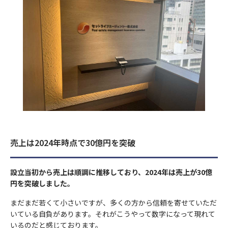
⑤当社が受託する保険募集業務を遂行するに必要な限度で、当該
当社は、業務上必要な範囲で、かつ、適法で公正な手段により個
匿名で収集されており、個人を特定するものではありません。
みに利用いたします。
シミュレーション結果
年齢
年齢
保険会社に個人データを提供する場合
人情報を取得します。
①当社事業に関してお問い合わせいただいた内容に回答するた
ご興味のある内容
当サイトでは、Googleによるアクセス解析ツール「Googleアナ
この機能はCookieを無効にすることで収集を拒否することが出
め。
8）センシティブ情報のお取扱い
リティクス」を使用しています。このGoogleアナリティクスは
負担額
円/月
来ますので、お使いのブラウザの設定をご確認ください。この規
②当社事業に関してご請求いただいた各種資料を発送するため。
送信する
当社は、政治的見解、信教(宗教、思想および信条をいいます)、
データの収集のためにCookieを使用しています。このデータは
約に関しての詳細はGoogleアナリティクスサービス利用規約の
③当社のサービスのご案内・サポート情報をご提供するため。
年収
年収
年間家賃収入
万円/年
労働組合への加盟、人種および民族、門地および本籍、保健医療
匿名で収集されており、個人を特定するものではありません。
お問合せ内容
ページやGoogleポリシーと規約ページをご覧ください。
④当社が委託を受けている保険募集業務およびこれらに付帯・関
節税金額
万円/年
および性生活ならびに犯罪歴に関する情報(以下「センシティブ
連するサービスの提供等のため。なお、当社に対し保険募集業務
情報」といいます)を掲げる場合を除くほか、取得、利用または
この機能はCookieを無効にすることで収集を拒否することが出
6）個人データの安全管理措置
の委託を行う保険会社の利用目的は、それぞれの会社のホームペ
第三者提供を行いません。
来ますので、お使いのブラウザの設定をご確認ください。この規
お住まいの都道府県
お住まいの都道府県
当社は、取扱う個人データの漏えい、減失またはき損の防止その
ージに記載してあります。
シミュレーション結果
約に関しての詳細はGoogleアナリティクスサービス利用規約の
他の個人データの安全管理のため、安全管理に関する取扱い規定
①法令等に基づく場合
ページやGoogleポリシーと規約ページをご覧ください。
4) 利用目的の変更
などの整備および実施体制の整備など、十分なセキュリティ対策
②人の生命、身体又は財産の保護のために必要がある場合
売上は2024年時点で30億円を突破
を講じるとともに、利用目的の達成に必要とされる正確性・最新
上記の利用目的を変更する場合には、相当の関連性を有すると合
負担額
円/月
6）個人データの安全管理措置
電話番号
電話番号
③公衆衛生の向上又は児童の健全な育成の推進のために特に必要
性を確保するために適切な措置を講じています。
理的に認められる範囲においてのみ行い、その内容をご本人に対
年間家賃収入
万円/年
がある場合
当社は、取扱う個人データの漏えい、減失またはき損の防止その
し、原則として書面等（電磁的記録を含む。以下同じ。）により
設立当初から売上は順調に推移しており、2024年は売上が30億
④国の機関若しくは地方公共団体又はその委託を受けた者が法令
他の個人データの安全管理のため、安全管理に関する取扱い規定
7）個人データの第三者への提供
節税金額
万円/年
通知し、または当社のホームページなどにより公表します。
円を突破しました。
の定める事務を遂行することに対して協力する必要がある場合
などの整備および実施体制の整備など、十分なセキュリティ対策
当社は、個人データを第三者に提供するにあたり、以下の場合を
メールアドレス
メールアドレス
⑤保険料収納事務等の遂行上必要な場合において、政治。宗教等
を講じるとともに、利用目的の達成に必要とされる正確性・最新
5）個人情報の取得
除き、ご本人の同意なく第三者に個人データを提供しません。
まだまだ若くて小さいですが、多くの方から信頼を寄せていただ
の団体若しくは労働組合への所属若しくは加盟に関する従業員等
性を確保するために適切な措置を講じています。
いている自負があります。それがこうやって数字になって現れて
当社は、業務上必要な範囲で、かつ、適法で公正な手段により個
のセンシティブ情報を取得、利用又は第三者提供する場合。
いるのだと感じております。
①法令に基づく場合
人情報を取得します。