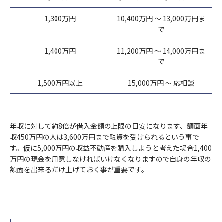
情報」といいます)を掲げる場合を除くほか、取得、利用または
は利用停止など
9）見直し・改善
第三者提供を行いません。
1,300万円
10,400万円 ～ 13,000万円ま
個人情報保護法に基づく保有個人データに関する開示、訂正等ま
当社の個人情報の取扱いおよび安全管理に係る適切な措置につい
で
たは利用停止などに関する請求については、データ保有者である
ては、適宜見直し、改善いたします。
①法令等に基づく場合
保険会社に対してお取次ぎいたします。
②人の生命、身体又は財産の保護のために必要がある場合
1,400万円
11,200万円 ～ 14,000万円ま
10）個人情報保護法に基づく保有個人データ開示、訂正等また
で
は利用停止など
③公衆衛生の向上又は児童の健全な育成の推進のために特に必要
11）お問い合わせ・ご相談・苦情へのご対応
がある場合
個人情報保護法に基づく保有個人データに関する開示、訂正等ま
当社は個人情報の取扱いに関する苦情・ご相談に迅速にご対応い
1,500万円以上
15,000万円 ～ 応相談
④国の機関若しくは地方公共団体又はその委託を受けた者が法令
たは利用停止などに関する請求については、データ保有者である
たします。
の定める事務を遂行することに対して協力する必要がある場合
保険会社に対してお取次ぎいたします。
ご連絡の先は下記のお問い合わせ窓口となります。また保険事故
⑤保険料収納事務等の遂行上必要な場合において、政治。宗教等
に関する照会については下記お問い合わせ窓口のほか、保険証券
11）お問い合わせ・ご相談・苦情へのご対応
の団体若しくは労働組合への所属若しくは加盟に関する従業員等
記載の保険会社の事故相談窓口にもお問い合わせいただくことが
年収に対して約8倍が借入金額の上限の目安になります、額面年
当社は個人情報の取扱いに関する苦情・ご相談に迅速にご対応い
のセンシティブ情報を取得、利用又は第三者提供する場合。
収450万円の人は3,600万円まで融資を受けられるという事で
できます。
たします。
⑥相続手当を伴う保険金支払事務等の遂行上必要な限りにおい
す。仮に5,000万円の収益不動産を購入しようと考えた場合1,400
なお、ご照会者がご本人であることをご確認させていただいたう
ご連絡の先は下記のお問い合わせ窓口となります。また保険事故
て、センシティブ情報を取得、利用又は第三者提供する場合。
万円の現金を用意しなければいけなくなりますので自身の年収の
えで、ご対応させていただきます。
に関する照会については下記お問い合わせ窓口のほか、保険証券
⑦保険業の適切な業務運営を確保する必要性から、本人の同意に
額面を出来るだけ上げておく事が重要です。
制定日
記載の保険会社の事故相談窓口にもお問い合わせいただくことが
基づき遂行上必要な範囲でセンシティブ情報を取得、利用又は第
2023年4月
できます。
三者提供する場合。
なお、ご照会者がご本人であることをご確認させていただいたう
9）見直し・改善
お問い合わせ先
えで、ご対応させていただきます。