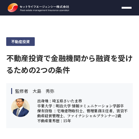
資料ダウンロード
無料個別セミナー
お問い合わせ
資料請求
不動産投資
不動産投資で金融機関から融資を受け
【頭金のかからない不動産運用マニュアル】をお送りいた
します。
るための2つの条件
必要事項をご入力のうえ、送信してください。
無料セミナーの時間は
30分
を予定しておりま
す。
お名前
必須
収益不動産保険型運用の詳しい資料をお送りいたします。
※お客様がご希望の場合は延長可能です。
お名前
必須
必要事項をご入力のうえ、送信してください。
監修者 大島 秀弥
30分間無料セミナー内で
ご契約を行ったり契約
出身地：埼玉県さいたま市
に関して迫ることはございません
。
年齢
卒業大学：明治大学 情報コミュニケーション学部卒
任意
お届け先情報
保有資格 ：宅地建物取引士、管理業務主任者、賃貸不
メールアドレス
必須
動産経営管理士、ファイナンシャルプランナー2級
お名前
不動産業界歴：15年
必須
年収
任意