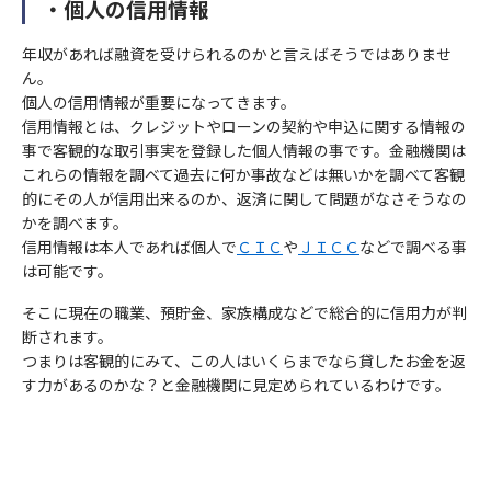
・個人の信用情報
(代理店) セットライフエージェンシー株式会社
当社の個人情報の取扱いおよび安全管理に係る適切な措置につい
制定日
(所在地) 東京都千代田区飯田橋1-3-7 JC九段下ビル8Ｆ
ては、適宜見直し、改善いたします。
2023年4月
年収があれば融資を受けられるのかと言えばそうではありませ
(電話番号) 03-5357-1971
ん。
10）個人情報保護法に基づく保有個人データ開示、訂正等また
(受付時間) 10時〜 20時
は利用停止など
お問い合わせ先
個人の信用情報が重要になってきます。
信用情報とは、クレジットやローンの契約や申込に関する情報の
(代理店) セットライフエージェンシー株式会社
個人情報保護法に基づく保有個人データに関する開示、訂正等ま
事で客観的な取引事実を登録した個人情報の事です。金融機関は
(所在地) 東京都千代田区飯田橋1-3-7 JC九段下ビル8Ｆ
たは利用停止などに関する請求については、データ保有者である
これらの情報を調べて過去に何か事故などは無いかを調べて客観
(電話番号) 03-5357-1971
保険会社に対してお取次ぎいたします。
的にその人が信用出来るのか、返済に関して問題がなさそうなの
(受付時間) 10時〜 20時
かを調べます。
11）お問い合わせ・ご相談・苦情へのご対応
信用情報は本人であれば個人で
ＣＩＣ
や
ＪＩＣＣ
などで調べる事
当社は個人情報の取扱いに関する苦情・ご相談に迅速にご対応い
は可能です。
たします。
ご連絡の先は下記のお問い合わせ窓口となります。また保険事故
そこに現在の職業、預貯金、家族構成などで総合的に信用力が判
に関する照会については下記お問い合わせ窓口のほか、保険証券
断されます。
記載の保険会社の事故相談窓口にもお問い合わせいただくことが
つまりは客観的にみて、この人はいくらまでなら貸したお金を返
す力があるのかな？と金融機関に見定められているわけです。
できます。
なお、ご照会者がご本人であることをご確認させていただいたう
えで、ご対応させていただきます。
制定日