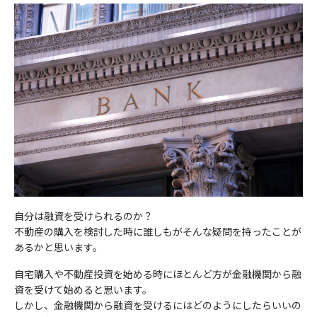
個人情報のお取り扱いについて
年齢
必須
お住まいの都道府県
任意
セットライフエージェンシー（以下，「当社」といいます。）
ご希望時間帯にコンサルタントからお電話をさせていただ
は、本ウェブサイト上で提供するサービス（以下「本サービス」
年収
任意
きます。
といいます）におけるプライバシー情報の取扱いについて、以下
必要事項をご入力のうえ、送信してください。
電話番号
任意
のとおりプライバシーポリシー（以下「本ポリシー」といいま
す）を定めます。
お住まいの都道府県
必須
お客様の情報
メールアドレス
必須
個人情報の重要性に鑑み、また、不動産業・保険業に対する社会
お名前
必須
の信頼をより向上させるため、お客様の個人情報を適正にお取り
電話番号
必須
扱い致します。
個人情報の取扱いに同意する
自分は融資を受けられるのか？
1）法令等の遵守
年齢
必須
ご興味のある内容
不動産の購入を検討した時に誰しもがそんな疑問を持ったことが
当社は、個人情報の保護に関する法律(個人情報保護法)その他の
メールアドレス
あるかと思います。
必須
収益不動産保険型運用の詳細
関連法令および関係官庁のガイドラインなどを遵守します。
自宅購入や不動産投資を始める時にほとんど方が金融機関から融
資産運用・老後資金準備
年収
任意
2）従業員教育
資を受けて始めると思います。
当社は、個人情報の取扱いが適正に行われるよう従業者への教
しかし、金融機関から融資を受けるにはどのようにしたらいいの
相続