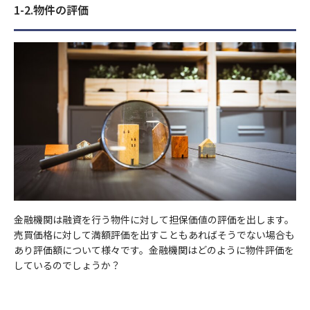
2023年4月
1-2.物件の評価
お問い合わせ先
(代理店) セットライフエージェンシー株式会社
(所在地) 東京都千代田区飯田橋1-3-7 JC九段下ビル8Ｆ
(電話番号) 03-5357-1971
(受付時間) 10時〜 20時
金融機関は融資を行う物件に対して担保価値の評価を出します。
売買価格に対して満額評価を出すこともあればそうでない場合も
あり評価額について様々です。金融機関はどのように物件評価を
しているのでしょうか？