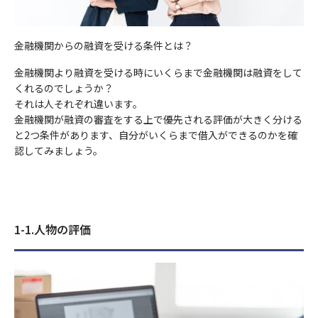
⑤当社が受託する保険募集業務を遂行するに必要な限度で、当該
当社は、業務上必要な範囲で、かつ、適法で公正な手段により個
匿名で収集されており、個人を特定するものではありません。
みに利用いたします。
シミュレーション結果
年齢
年齢
保険会社に個人データを提供する場合
人情報を取得します。
①当社事業に関してお問い合わせいただいた内容に回答するた
ご興味のある内容
当サイトでは、Googleによるアクセス解析ツール「Googleアナ
金融機関からの融資を受ける条件とは？
この機能はCookieを無効にすることで収集を拒否することが出
め。
8）センシティブ情報のお取扱い
リティクス」を使用しています。このGoogleアナリティクスは
負担額
円/月
来ますので、お使いのブラウザの設定をご確認ください。この規
②当社事業に関してご請求いただいた各種資料を発送するため。
金融機関より融資を受ける時にいくらまで金融機関は融資をして
送信する
当社は、政治的見解、信教(宗教、思想および信条をいいます)、
データの収集のためにCookieを使用しています。このデータは
約に関しての詳細はGoogleアナリティクスサービス利用規約の
③当社のサービスのご案内・サポート情報をご提供するため。
年収
年収
年間家賃収入
万円/年
くれるのでしょうか？
労働組合への加盟、人種および民族、門地および本籍、保健医療
匿名で収集されており、個人を特定するものではありません。
お問合せ内容
ページやGoogleポリシーと規約ページをご覧ください。
④当社が委託を受けている保険募集業務およびこれらに付帯・関
それは人それぞれ違います。
節税金額
万円/年
および性生活ならびに犯罪歴に関する情報(以下「センシティブ
金融機関が融資の審査をする上で優先される評価が大きく分ける
連するサービスの提供等のため。なお、当社に対し保険募集業務
情報」といいます)を掲げる場合を除くほか、取得、利用または
この機能はCookieを無効にすることで収集を拒否することが出
6）個人データの安全管理措置
と2つ条件があります、自分がいくらまで借入ができるのかを確
の委託を行う保険会社の利用目的は、それぞれの会社のホームペ
第三者提供を行いません。
来ますので、お使いのブラウザの設定をご確認ください。この規
お住まいの都道府県
お住まいの都道府県
当社は、取扱う個人データの漏えい、減失またはき損の防止その
認してみましょう。
ージに記載してあります。
シミュレーション結果
約に関しての詳細はGoogleアナリティクスサービス利用規約の
他の個人データの安全管理のため、安全管理に関する取扱い規定
①法令等に基づく場合
ページやGoogleポリシーと規約ページをご覧ください。
4) 利用目的の変更
などの整備および実施体制の整備など、十分なセキュリティ対策
②人の生命、身体又は財産の保護のために必要がある場合
を講じるとともに、利用目的の達成に必要とされる正確性・最新
上記の利用目的を変更する場合には、相当の関連性を有すると合
負担額
円/月
6）個人データの安全管理措置
電話番号
電話番号
③公衆衛生の向上又は児童の健全な育成の推進のために特に必要
性を確保するために適切な措置を講じています。
理的に認められる範囲においてのみ行い、その内容をご本人に対
年間家賃収入
万円/年
がある場合
当社は、取扱う個人データの漏えい、減失またはき損の防止その
1-1.人物の評価
し、原則として書面等（電磁的記録を含む。以下同じ。）により
④国の機関若しくは地方公共団体又はその委託を受けた者が法令
他の個人データの安全管理のため、安全管理に関する取扱い規定
7）個人データの第三者への提供
節税金額
万円/年
通知し、または当社のホームページなどにより公表します。
の定める事務を遂行することに対して協力する必要がある場合
などの整備および実施体制の整備など、十分なセキュリティ対策
当社は、個人データを第三者に提供するにあたり、以下の場合を
メールアドレス
メールアドレス
⑤保険料収納事務等の遂行上必要な場合において、政治。宗教等
を講じるとともに、利用目的の達成に必要とされる正確性・最新
5）個人情報の取得
除き、ご本人の同意なく第三者に個人データを提供しません。
の団体若しくは労働組合への所属若しくは加盟に関する従業員等
性を確保するために適切な措置を講じています。
当社は、業務上必要な範囲で、かつ、適法で公正な手段により個
のセンシティブ情報を取得、利用又は第三者提供する場合。
①法令に基づく場合
人情報を取得します。