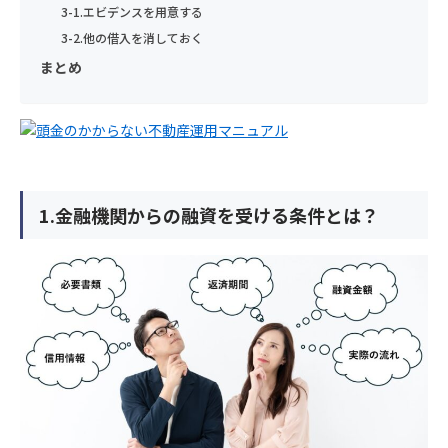
す）を定めます。
当社は、取扱う個人データの漏えい、減失またはき損の防止その
当社は、個人情報保護の観点から、お問い合わせ・資料請求・無
3-1.エビデンスを用意する
②当社事業に関してご請求いただいた各種資料を発送するため。
他の個人データの安全管理のため、安全管理に関する取扱い規定
料カウンセリングの際に提出いただく個人情報は、以下の目的の
3-2.他の借入を消しておく
③当社のサービスのご案内・サポート情報をご提供するため。
年収
個人情報の重要性に鑑み、また、不動産業・保険業に対する社会
などの整備および実施体制の整備など、十分なセキュリティ対策
みに利用いたします。
まとめ
④当社が委託を受けている保険募集業務およびこれらに付帯・関
年齢
の信頼をより向上させるため、お客様の個人情報を適正にお取り
を講じるとともに、利用目的の達成に必要とされる正確性・最新
①当社事業に関してお問い合わせいただいた内容に回答するた
連するサービスの提供等のため。なお、当社に対し保険募集業務
扱い致します。
性を確保するために適切な措置を講じています。
め。
個人情報の取扱いに同意する
の委託を行う保険会社の利用目的は、それぞれの会社のホームペ
お住まいの都道府県
②当社事業に関してご請求いただいた各種資料を発送するため。
1）法令等の遵守
ージに記載してあります。
7）個人データの第三者への提供
③当社のサービスのご案内・サポート情報をご提供するため。
年収
当社は、個人情報の保護に関する法律(個人情報保護法)その他の
当社は、個人データを第三者に提供するにあたり、以下の場合を
④当社が委託を受けている保険募集業務およびこれらに付帯・関
4) 利用目的の変更
関連法令および関係官庁のガイドラインなどを遵守します。
除き、ご本人の同意なく第三者に個人データを提供しません。
連するサービスの提供等のため。なお、当社に対し保険募集業務
上記の利用目的を変更する場合には、相当の関連性を有すると合
1.金融機関からの融資を受ける条件とは？
電話番号
の委託を行う保険会社の利用目的は、それぞれの会社のホームペ
2）従業員教育
理的に認められる範囲においてのみ行い、その内容をご本人に対
お住まいの都道府県
①法令に基づく場合
ージに記載してあります。
し、原則として書面等（電磁的記録を含む。以下同じ。）により
当社は、個人情報の取扱いが適正に行われるよう従業者への教
②人の生命、身体又は財産の保護のために必要がある場合であっ
通知し、または当社のホームページなどにより公表します。
育・指導を徹底します。
て、本人の同意を得ることが困難であるとき。
4) 利用目的の変更
メールアドレス
③公衆衛生の向上又は児童の健全な育成推進のために特に必要が
上記の利用目的を変更する場合には、相当の関連性を有すると合
5）個人情報の取得
3）個人情報の利用目的
電話番号
ある場合であって、本人の同意を得ることが困難であるとき。
理的に認められる範囲においてのみ行い、その内容をご本人に対
当社は、業務上必要な範囲で、かつ、適法で公正な手段により個
セットライフエージェンシー株式会社は、お客様の個人情報等の
④国の機関若しくは地方公共団体又はその委託を受けた者が法令
し、原則として書面等（電磁的記録を含む。以下同じ。）により
人情報を取得します。
取扱いについて、個人情報保護法、個人情報保護方針及びその他
の定める事務を遂行することに対して協力する必要がある場合で
ご興味のある内容
通知し、または当社のホームページなどにより公表します。
お名前
お名前
当サイトでは、Googleによるアクセス解析ツール「Googleアナ
の規範を遵守いたします。
あって、本人の同意を得ることにより当該事務の遂行に支障を及
メールアドレス
リティクス」を使用しています。このGoogleアナリティクスは
当社は、個人情報保護の観点から、お問い合わせ・資料請求・無
5）個人情報の取得
ぼすおそれがあるとき。
送信する
データの収集のためにCookieを使用しています。このデータは
料カウンセリングの際に提出いただく個人情報は、以下の目的の