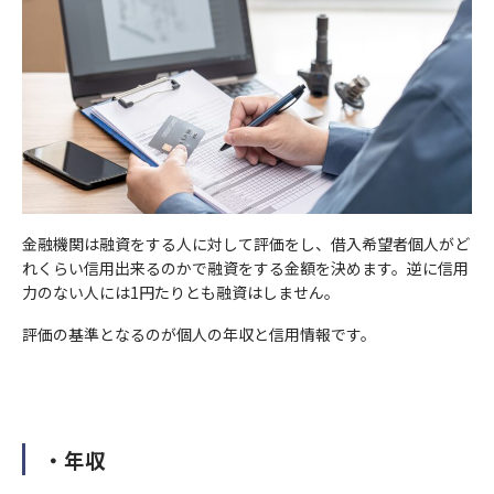
7）個人データの第三者への提供
⑥相続手当を伴う保険金支払事務等の遂行上必要な限りにおい
ご希望日時
ご希望日時
②人の生命、身体又は財産の保護のために必要がある場合であっ
当サイトでは、Googleによるアクセス解析ツール「Googleアナ
当社は、個人データを第三者に提供するにあたり、以下の場合を
て、センシティブ情報を取得、利用又は第三者提供する場合。
て、本人の同意を得ることが困難であるとき。
リティクス」を使用しています。このGoogleアナリティクスは
除き、ご本人の同意なく第三者に個人データを提供しません。
⑦保険業の適切な業務運営を確保する必要性から、本人の同意に
送信する
送信する
③公衆衛生の向上又は児童の健全な育成推進のために特に必要が
データの収集のためにCookieを使用しています。このデータは
基づき遂行上必要な範囲でセンシティブ情報を取得、利用又は第
ある場合であって、本人の同意を得ることが困難であるとき。
匿名で収集されており、個人を特定するものではありません。
ご興味のある内容
ご興味のある内容
①法令に基づく場合
三者提供する場合。
④国の機関若しくは地方公共団体又はその委託を受けた者が法令
②人の生命、身体又は財産の保護のために必要がある場合であっ
の定める事務を遂行することに対して協力する必要がある場合で
この機能はCookieを無効にすることで収集を拒否することが出
9）見直し・改善
て、本人の同意を得ることが困難であるとき。
あって、本人の同意を得ることにより当該事務の遂行に支障を及
来ますので、お使いのブラウザの設定をご確認ください。この規
当社の個人情報の取扱いおよび安全管理に係る適切な措置につい
③公衆衛生の向上又は児童の健全な育成推進のために特に必要が
シミュレーション結果
シミュレーション結果
ぼすおそれがあるとき。
約に関しての詳細はGoogleアナリティクスサービス利用規約の
ては、適宜見直し、改善いたします。
ある場合であって、本人の同意を得ることが困難であるとき。
⑤当社が受託する保険募集業務を遂行するに必要な限度で、当該
ページやGoogleポリシーと規約ページをご覧ください。
金融機関は融資をする人に対して評価をし、借入希望者個人がど
④国の機関若しくは地方公共団体又はその委託を受けた者が法令
保険会社に個人データを提供する場合
れくらい信用出来るのかで融資をする金額を決めます。逆に信用
10）個人情報保護法に基づく保有個人データ開示、訂正等また
の定める事務を遂行することに対して協力する必要がある場合で
負担額
負担額
円/月
円/月
6）個人データの安全管理措置
は利用停止など
力のない人には1円たりとも融資はしません。
あって、本人の同意を得ることにより当該事務の遂行に支障を及
8）センシティブ情報のお取扱い
年間家賃収入
年間家賃収入
万円/年
万円/年
当社は、取扱う個人データの漏えい、減失またはき損の防止その
個人情報保護法に基づく保有個人データに関する開示、訂正等ま
ぼすおそれがあるとき。
評価の基準となるのが個人の年収と信用情報です。
当社は、政治的見解、信教(宗教、思想および信条をいいます)、
他の個人データの安全管理のため、安全管理に関する取扱い規定
たは利用停止などに関する請求については、データ保有者である
節税金額
節税金額
万円/年
万円/年
⑤当社が受託する保険募集業務を遂行するに必要な限度で、当該
労働組合への加盟、人種および民族、門地および本籍、保健医療
などの整備および実施体制の整備など、十分なセキュリティ対策
保険会社に対してお取次ぎいたします。
保険会社に個人データを提供する場合
および性生活ならびに犯罪歴に関する情報(以下「センシティブ
を講じるとともに、利用目的の達成に必要とされる正確性・最新
個人情報のお取扱いについて
11）お問い合わせ・ご相談・苦情へのご対応
情報」といいます)を掲げる場合を除くほか、取得、利用または
性を確保するために適切な措置を講じています。
8）センシティブ情報のお取扱い
第三者提供を行いません。
当社は個人情報の取扱いに関する苦情・ご相談に迅速にご対応い
・年収
当社は、政治的見解、信教(宗教、思想および信条をいいます)、
同意する
7）個人データの第三者への提供
たします。
労働組合への加盟、人種および民族、門地および本籍、保健医療
当社は、個人データを第三者に提供するにあたり、以下の場合を
①法令等に基づく場合