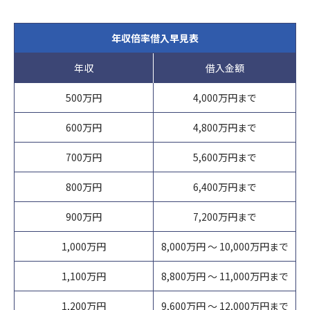
ご連絡の先は下記のお問い合わせ窓口となります。また保険事故
および性生活ならびに犯罪歴に関する情報(以下「センシティブ
除き、ご本人の同意なく第三者に個人データを提供しません。
②人の生命、身体又は財産の保護のために必要がある場合
に関する照会については下記お問い合わせ窓口のほか、保険証券
情報」といいます)を掲げる場合を除くほか、取得、利用または
③公衆衛生の向上又は児童の健全な育成の推進のために特に必要
記載の保険会社の事故相談窓口にもお問い合わせいただくことが
年収倍率借入早見表
第三者提供を行いません。
①法令に基づく場合
がある場合
できます。
②人の生命、身体又は財産の保護のために必要がある場合であっ
④国の機関若しくは地方公共団体又はその委託を受けた者が法令
年収
借入金額
なお、ご照会者がご本人であることをご確認させていただいたう
①法令等に基づく場合
て、本人の同意を得ることが困難であるとき。
の定める事務を遂行することに対して協力する必要がある場合
えで、ご対応させていただきます。
②人の生命、身体又は財産の保護のために必要がある場合
500万円
4,000万円まで
③公衆衛生の向上又は児童の健全な育成推進のために特に必要が
⑤保険料収納事務等の遂行上必要な場合において、政治。宗教等
制定日
③公衆衛生の向上又は児童の健全な育成の推進のために特に必要
ある場合であって、本人の同意を得ることが困難であるとき。
の団体若しくは労働組合への所属若しくは加盟に関する従業員等
2023年4月
600万円
4,800万円まで
がある場合
④国の機関若しくは地方公共団体又はその委託を受けた者が法令
のセンシティブ情報を取得、利用又は第三者提供する場合。
④国の機関若しくは地方公共団体又はその委託を受けた者が法令
の定める事務を遂行することに対して協力する必要がある場合で
⑥相続手当を伴う保険金支払事務等の遂行上必要な限りにおい
700万円
5,600万円まで
お問い合わせ先
の定める事務を遂行することに対して協力する必要がある場合
あって、本人の同意を得ることにより当該事務の遂行に支障を及
て、センシティブ情報を取得、利用又は第三者提供する場合。
(代理店) セットライフエージェンシー株式会社
⑤保険料収納事務等の遂行上必要な場合において、政治。宗教等
ぼすおそれがあるとき。
⑦保険業の適切な業務運営を確保する必要性から、本人の同意に
800万円
6,400万円まで
(所在地) 東京都千代田区飯田橋1-3-7 JC九段下ビル8Ｆ
の団体若しくは労働組合への所属若しくは加盟に関する従業員等
⑤当社が受託する保険募集業務を遂行するに必要な限度で、当該
基づき遂行上必要な範囲でセンシティブ情報を取得、利用又は第
(電話番号) 03-5357-1971
のセンシティブ情報を取得、利用又は第三者提供する場合。
保険会社に個人データを提供する場合
900万円
7,200万円まで
三者提供する場合。
(受付時間) 10時〜 20時
⑥相続手当を伴う保険金支払事務等の遂行上必要な限りにおい
て、センシティブ情報を取得、利用又は第三者提供する場合。
8）センシティブ情報のお取扱い
9）見直し・改善
1,000万円
8,000万円 ～ 10,000万円まで
⑦保険業の適切な業務運営を確保する必要性から、本人の同意に
当社は、政治的見解、信教(宗教、思想および信条をいいます)、
当社の個人情報の取扱いおよび安全管理に係る適切な措置につい
1,100万円
8,800万円 ～ 11,000万円まで
基づき遂行上必要な範囲でセンシティブ情報を取得、利用又は第
労働組合への加盟、人種および民族、門地および本籍、保健医療
ては、適宜見直し、改善いたします。
三者提供する場合。
および性生活ならびに犯罪歴に関する情報(以下「センシティブ
1,200万円
9,600万円 ～ 12,000万円まで
10）個人情報保護法に基づく保有個人データ開示、訂正等また