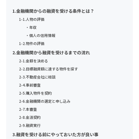
上記の利用目的を変更する場合には、相当の関連性を有すると合
のとおりプライバシーポリシー（以下「本ポリシー」といいま
扱い致します。
理的に認められる範囲においてのみ行い、その内容をご本人に対
1.金融機関からの融資を受ける条件とは？
個人情報の取扱いに同意する
す）を定めます。
ご興味のある内容
し、原則として書面等（電磁的記録を含む。以下同じ。）により
1-1.人物の評価
1）法令等の遵守
通知し、または当社のホームページなどにより公表します。
個人情報の重要性に鑑み、また、不動産業・保険業に対する社会
収益不動産保険型運用の詳細を聞きたい
・年収
当社は、個人情報の保護に関する法律(個人情報保護法)その他の
の信頼をより向上させるため、お客様の個人情報を適正にお取り
・個人の信用情報
関連法令および関係官庁のガイドラインなどを遵守します。
5）個人情報の取得
資産運用・老後資金準備について相談したい
扱い致します。
1-2.物件の評価
当社は、業務上必要な範囲で、かつ、適法で公正な手段により個
個人情報の取扱いに同意する
2）従業員教育
相続について相談したい
2.金融機関から融資を受けるまでの流れ
人情報を取得します。
1）法令等の遵守
当社は、個人情報の取扱いが適正に行われるよう従業者への教
当サイトでは、Googleによるアクセス解析ツール「Googleアナ
2-1.金額を決める
保険の見直しを相談したい
当社は、個人情報の保護に関する法律(個人情報保護法)その他の
育・指導を徹底します。
リティクス」を使用しています。このGoogleアナリティクスは
2-2.目標融資額に達する物件を探す
関連法令および関係官庁のガイドラインなどを遵守します。
その他
データの収集のためにCookieを使用しています。このデータは
3）個人情報の利用目的
2-3.不動産会社に相談
匿名で収集されており、個人を特定するものではありません。
2）従業員教育
2-4.事前審査
セットライフエージェンシー株式会社は、お客様の個人情報等の
個人情報のお取り扱いについて
当社は、個人情報の取扱いが適正に行われるよう従業者への教
取扱いについて、個人情報保護法、個人情報保護方針及びその他
2-5.購入物件を契約
この機能はCookieを無効にすることで収集を拒否することが出
育・指導を徹底します。
お名前
の規範を遵守いたします。
2-6.金融機関の選定と申し込み
来ますので、お使いのブラウザの設定をご確認ください。この規
当社は、個人情報保護の観点から、お問い合わせ・資料請求・無
2-7.本審査
セットライフエージェンシー（以下，「当社」といいます。）
3）個人情報の利用目的
約に関しての詳細はGoogleアナリティクスサービス利用規約の
料カウンセリングの際に提出いただく個人情報は、以下の目的の
2-8.金消契約
は、本ウェブサイト上で提供するサービス（以下「本サービス」
ページやGoogleポリシーと規約ページをご覧ください。
セットライフエージェンシー株式会社は、お客様の個人情報等の
みに利用いたします。
といいます）におけるプライバシー情報の取扱いについて、以下
2-9.融資実行
年齢
取扱いについて、個人情報保護法、個人情報保護方針及びその他
①当社事業に関してお問い合わせいただいた内容に回答するた
6）個人データの安全管理措置
のとおりプライバシーポリシー（以下「本ポリシー」といいま
お名前
3.融資を受ける前にやっておいた方が良い事
の規範を遵守いたします。
め。