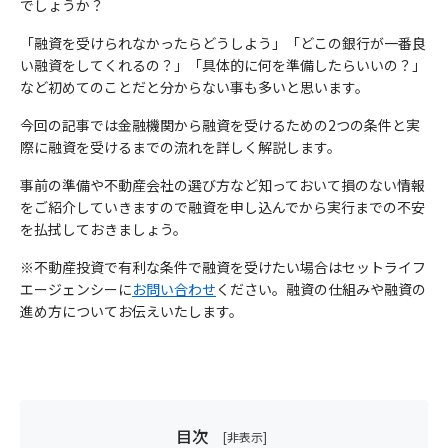
ご興味のある内容
でしょうか？
育・指導を徹底します。
節税について知りたい
お住まいの都道府県
必須
「融資を受けられなかったらどうしよう」「どこの銀行が一番良
3）個人情報の利用目的
収益不動産保険型運用の詳細
い融資をしてくれるの？」「具体的に何を準備したらいいの？」
セットライフエージェンシー株式会社は、お客様の個人情報等の
お問合せ内容
資産運用・老後資金準備
など初めてのことだと分からない事も多いと思います。
取扱いについて、個人情報保護法、個人情報保護方針及びその他
電話番号
必須
お名前
相続
の規範を遵守いたします。
今回の記事では金融機関から融資を受けるための2つの条件と実
当社は、個人情報保護の観点から、お問い合わせ・資料請求・無
際に融資を受けるまでの流れを詳しく解説します。
保険見直し
料カウンセリングの際に提出いただく個人情報は、以下の目的の
事前の準備や不動産会社の選び方など知っておいて損のない情報
メールアドレス
みに利用いたします。
必須
メールアドレス
をご紹介していきますので融資を申し込んでから実行までの不安
個人情報のお取り扱いについて
①当社事業に関してお問い合わせいただいた内容に回答するた
を払拭しておきましょう。
め。
②当社事業に関してご請求いただいた各種資料を発送するため。
※不動産投資で有利な条件で融資を受けたい場合はセットライフ
ご希望日時
必須
セットライフエージェンシー（以下，「当社」といいます。）
エージェンシーに
お問い合わせ
ください。融資の仕組みや融資の
③当社のサービスのご案内・サポート情報をご提供するため。
以下の実施が可能な時間帯からご希望の無料個別セミナー時間
は、本ウェブサイト上で提供するサービス（以下「本サービス」
進め方についてお伝えいたします。
④当社が委託を受けている保険募集業務およびこれらに付帯・関
帯をご記載ください。
といいます）におけるプライバシー情報の取扱いについて、以下
個人情報のお取り扱いについて
連するサービスの提供等のため。なお、当社に対し保険募集業務
送信する
無料個別セミナー実施可能時間帯:月～土曜9:00～21:00(日祝祭
のとおりプライバシーポリシー（以下「本ポリシー」といいま
の委託を行う保険会社の利用目的は、それぞれの会社のホームペ
す）を定めます。
日不可)
ージに記載してあります。
セットライフエージェンシー（以下，「当社」といいます。）
は、本ウェブサイト上で提供するサービス（以下「本サービス」
個人情報の重要性に鑑み、また、不動産業・保険業に対する社会
4) 利用目的の変更
目次
といいます）におけるプライバシー情報の取扱いについて、以下
の信頼をより向上させるため、お客様の個人情報を適正にお取り