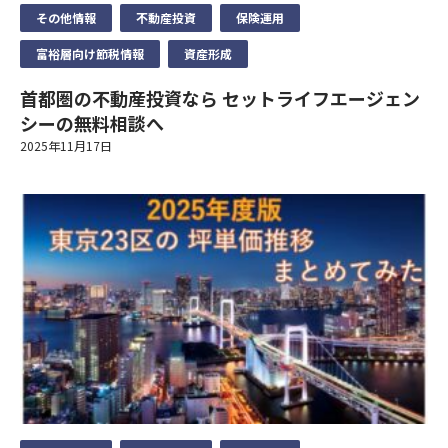
個人情報のお取り扱いについて
その他情報
不動産投資
保険運用
年齢
必須
お住まいの都道府県
富裕層向け節税情報
資産形成
任意
セットライフエージェンシー（以下，「当社」といいます。）
ご希望時間帯にコンサルタントからお電話をさせていただ
首都圏の不動産投資なら セットライフエージェン
は、本ウェブサイト上で提供するサービス（以下「本サービス」
年収
任意
きます。
シーの無料相談へ
といいます）におけるプライバシー情報の取扱いについて、以下
必要事項をご入力のうえ、送信してください。
電話番号
任意
2025年11月17日
のとおりプライバシーポリシー（以下「本ポリシー」といいま
す）を定めます。
お住まいの都道府県
必須
お客様の情報
メールアドレス
必須
個人情報の重要性に鑑み、また、不動産業・保険業に対する社会
お名前
必須
の信頼をより向上させるため、お客様の個人情報を適正にお取り
電話番号
必須
扱い致します。
個人情報の取扱いに同意する
1）法令等の遵守
年齢
必須
ご興味のある内容
当社は、個人情報の保護に関する法律(個人情報保護法)その他の
メールアドレス
必須
収益不動産保険型運用の詳細
関連法令および関係官庁のガイドラインなどを遵守します。
資産運用・老後資金準備
年収
任意
2）従業員教育
当社は、個人情報の取扱いが適正に行われるよう従業者への教
相続