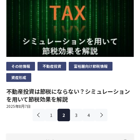
(代理店) セットライフエージェンシー株式会社
当社の個人情報の取扱いおよび安全管理に係る適切な措置につい
制定日
(所在地) 東京都千代田区飯田橋1-3-7 JC九段下ビル8Ｆ
ては、適宜見直し、改善いたします。
2023年4月
(電話番号) 03-5357-1971
10）個人情報保護法に基づく保有個人データ開示、訂正等また
(受付時間) 10時〜 20時
は利用停止など
お問い合わせ先
(代理店) セットライフエージェンシー株式会社
個人情報保護法に基づく保有個人データに関する開示、訂正等ま
(所在地) 東京都千代田区飯田橋1-3-7 JC九段下ビル8Ｆ
たは利用停止などに関する請求については、データ保有者である
(電話番号) 03-5357-1971
保険会社に対してお取次ぎいたします。
(受付時間) 10時〜 20時
11）お問い合わせ・ご相談・苦情へのご対応
その他情報
不動産投資
富裕層向け節税情報
当社は個人情報の取扱いに関する苦情・ご相談に迅速にご対応い
資産形成
たします。
ご連絡の先は下記のお問い合わせ窓口となります。また保険事故
不動産投資は節税にならない？シミュレーション
に関する照会については下記お問い合わせ窓口のほか、保険証券
を用いて節税効果を解説
記載の保険会社の事故相談窓口にもお問い合わせいただくことが
2025年8月7日
できます。
1
2
3
4
なお、ご照会者がご本人であることをご確認させていただいたう
えで、ご対応させていただきます。
制定日