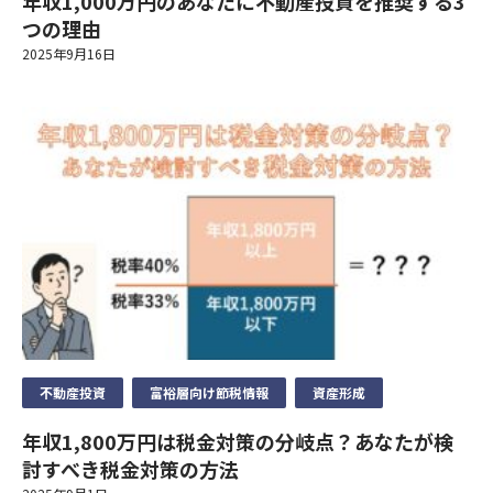
年収1,000万円のあなたに不動産投資を推奨する3
7）個人データの第三者への提供
⑥相続手当を伴う保険金支払事務等の遂行上必要な限りにおい
ご希望日時
ご希望日時
②人の生命、身体又は財産の保護のために必要がある場合であっ
つの理由
当サイトでは、Googleによるアクセス解析ツール「Googleアナ
当社は、個人データを第三者に提供するにあたり、以下の場合を
て、センシティブ情報を取得、利用又は第三者提供する場合。
て、本人の同意を得ることが困難であるとき。
リティクス」を使用しています。このGoogleアナリティクスは
2025年9月16日
除き、ご本人の同意なく第三者に個人データを提供しません。
⑦保険業の適切な業務運営を確保する必要性から、本人の同意に
送信する
送信する
③公衆衛生の向上又は児童の健全な育成推進のために特に必要が
データの収集のためにCookieを使用しています。このデータは
基づき遂行上必要な範囲でセンシティブ情報を取得、利用又は第
ある場合であって、本人の同意を得ることが困難であるとき。
匿名で収集されており、個人を特定するものではありません。
ご興味のある内容
ご興味のある内容
①法令に基づく場合
三者提供する場合。
④国の機関若しくは地方公共団体又はその委託を受けた者が法令
②人の生命、身体又は財産の保護のために必要がある場合であっ
の定める事務を遂行することに対して協力する必要がある場合で
この機能はCookieを無効にすることで収集を拒否することが出
9）見直し・改善
て、本人の同意を得ることが困難であるとき。
あって、本人の同意を得ることにより当該事務の遂行に支障を及
来ますので、お使いのブラウザの設定をご確認ください。この規
当社の個人情報の取扱いおよび安全管理に係る適切な措置につい
③公衆衛生の向上又は児童の健全な育成推進のために特に必要が
シミュレーション結果
シミュレーション結果
ぼすおそれがあるとき。
約に関しての詳細はGoogleアナリティクスサービス利用規約の
ては、適宜見直し、改善いたします。
ある場合であって、本人の同意を得ることが困難であるとき。
⑤当社が受託する保険募集業務を遂行するに必要な限度で、当該
ページやGoogleポリシーと規約ページをご覧ください。
④国の機関若しくは地方公共団体又はその委託を受けた者が法令
保険会社に個人データを提供する場合
10）個人情報保護法に基づく保有個人データ開示、訂正等また
の定める事務を遂行することに対して協力する必要がある場合で
負担額
負担額
円/月
円/月
6）個人データの安全管理措置
は利用停止など
あって、本人の同意を得ることにより当該事務の遂行に支障を及
8）センシティブ情報のお取扱い
年間家賃収入
年間家賃収入
万円/年
万円/年
当社は、取扱う個人データの漏えい、減失またはき損の防止その
個人情報保護法に基づく保有個人データに関する開示、訂正等ま
ぼすおそれがあるとき。
当社は、政治的見解、信教(宗教、思想および信条をいいます)、
他の個人データの安全管理のため、安全管理に関する取扱い規定
たは利用停止などに関する請求については、データ保有者である
節税金額
節税金額
万円/年
万円/年
⑤当社が受託する保険募集業務を遂行するに必要な限度で、当該
労働組合への加盟、人種および民族、門地および本籍、保健医療
などの整備および実施体制の整備など、十分なセキュリティ対策
保険会社に対してお取次ぎいたします。
保険会社に個人データを提供する場合
および性生活ならびに犯罪歴に関する情報(以下「センシティブ
を講じるとともに、利用目的の達成に必要とされる正確性・最新
不動産投資
富裕層向け節税情報
資産形成
個人情報のお取扱いについて
11）お問い合わせ・ご相談・苦情へのご対応
情報」といいます)を掲げる場合を除くほか、取得、利用または
性を確保するために適切な措置を講じています。
8）センシティブ情報のお取扱い
年収1,800万円は税金対策の分岐点？あなたが検
第三者提供を行いません。
当社は個人情報の取扱いに関する苦情・ご相談に迅速にご対応い
当社は、政治的見解、信教(宗教、思想および信条をいいます)、
同意する
7）個人データの第三者への提供
討すべき税金対策の方法
たします。
労働組合への加盟、人種および民族、門地および本籍、保健医療
当社は、個人データを第三者に提供するにあたり、以下の場合を
①法令等に基づく場合