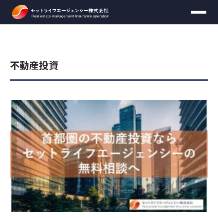
資料ダウンロード
無料個別セミナー
お問い合わせ
資料請求
不動産投資
【頭金のかからない不動産運用マニュアル】をお送りいた
します。
必要事項をご入力のうえ、送信してください。
無料セミナーの時間は
30分
を予定しておりま
す。
お名前
必須
収益不動産保険型運用の詳しい資料をお送りいたします。
※お客様がご希望の場合は延長可能です。
お名前
必須
必要事項をご入力のうえ、送信してください。
30分間無料セミナー内で
ご契約を行ったり契約
に関して迫ることはございません
。
年齢
任意
お届け先情報
メールアドレス
必須
お名前
必須
年収
任意