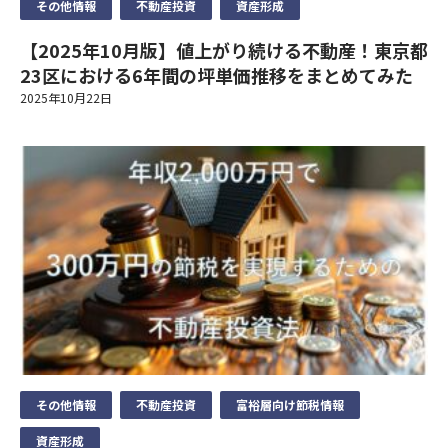
ご興味のある内容
その他情報
不動産投資
資産形成
育・指導を徹底します。
節税について知りたい
お住まいの都道府県
必須
【2025年10月版】値上がり続ける不動産！東京都
3）個人情報の利用目的
収益不動産保険型運用の詳細
23区における6年間の坪単価推移をまとめてみた
セットライフエージェンシー株式会社は、お客様の個人情報等の
お問合せ内容
資産運用・老後資金準備
2025年10月22日
取扱いについて、個人情報保護法、個人情報保護方針及びその他
電話番号
必須
お名前
相続
の規範を遵守いたします。
当社は、個人情報保護の観点から、お問い合わせ・資料請求・無
保険見直し
料カウンセリングの際に提出いただく個人情報は、以下の目的の
メールアドレス
みに利用いたします。
必須
メールアドレス
個人情報のお取り扱いについて
①当社事業に関してお問い合わせいただいた内容に回答するた
め。
②当社事業に関してご請求いただいた各種資料を発送するため。
ご希望日時
必須
セットライフエージェンシー（以下，「当社」といいます。）
③当社のサービスのご案内・サポート情報をご提供するため。
以下の実施が可能な時間帯からご希望の無料個別セミナー時間
は、本ウェブサイト上で提供するサービス（以下「本サービス」
④当社が委託を受けている保険募集業務およびこれらに付帯・関
帯をご記載ください。
といいます）におけるプライバシー情報の取扱いについて、以下
個人情報のお取り扱いについて
連するサービスの提供等のため。なお、当社に対し保険募集業務
送信する
無料個別セミナー実施可能時間帯:月～土曜9:00～21:00(日祝祭
のとおりプライバシーポリシー（以下「本ポリシー」といいま
の委託を行う保険会社の利用目的は、それぞれの会社のホームペ
す）を定めます。
日不可)
ージに記載してあります。
セットライフエージェンシー（以下，「当社」といいます。）
その他情報
不動産投資
富裕層向け節税情報
は、本ウェブサイト上で提供するサービス（以下「本サービス」
個人情報の重要性に鑑み、また、不動産業・保険業に対する社会
4) 利用目的の変更
といいます）におけるプライバシー情報の取扱いについて、以下
資産形成
の信頼をより向上させるため、お客様の個人情報を適正にお取り