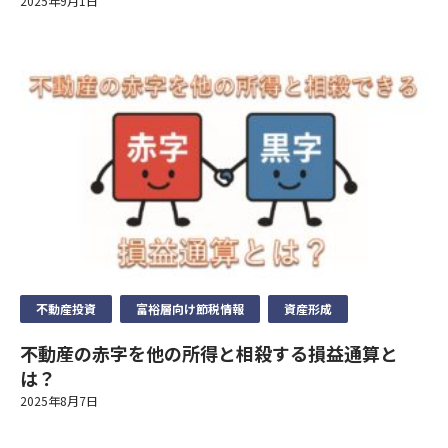
2025年9月1日
ご連絡の先は下記のお問い合わせ窓口となります。また保険事故
および性生活ならびに犯罪歴に関する情報(以下「センシティブ
除き、ご本人の同意なく第三者に個人データを提供しません。
②人の生命、身体又は財産の保護のために必要がある場合
に関する照会については下記お問い合わせ窓口のほか、保険証券
情報」といいます)を掲げる場合を除くほか、取得、利用または
③公衆衛生の向上又は児童の健全な育成の推進のために特に必要
記載の保険会社の事故相談窓口にもお問い合わせいただくことが
第三者提供を行いません。
①法令に基づく場合
がある場合
できます。
②人の生命、身体又は財産の保護のために必要がある場合であっ
④国の機関若しくは地方公共団体又はその委託を受けた者が法令
なお、ご照会者がご本人であることをご確認させていただいたう
①法令等に基づく場合
て、本人の同意を得ることが困難であるとき。
の定める事務を遂行することに対して協力する必要がある場合
えで、ご対応させていただきます。
②人の生命、身体又は財産の保護のために必要がある場合
③公衆衛生の向上又は児童の健全な育成推進のために特に必要が
⑤保険料収納事務等の遂行上必要な場合において、政治。宗教等
制定日
③公衆衛生の向上又は児童の健全な育成の推進のために特に必要
ある場合であって、本人の同意を得ることが困難であるとき。
の団体若しくは労働組合への所属若しくは加盟に関する従業員等
2023年4月
がある場合
④国の機関若しくは地方公共団体又はその委託を受けた者が法令
のセンシティブ情報を取得、利用又は第三者提供する場合。
④国の機関若しくは地方公共団体又はその委託を受けた者が法令
の定める事務を遂行することに対して協力する必要がある場合で
⑥相続手当を伴う保険金支払事務等の遂行上必要な限りにおい
お問い合わせ先
の定める事務を遂行することに対して協力する必要がある場合
あって、本人の同意を得ることにより当該事務の遂行に支障を及
て、センシティブ情報を取得、利用又は第三者提供する場合。
(代理店) セットライフエージェンシー株式会社
⑤保険料収納事務等の遂行上必要な場合において、政治。宗教等
ぼすおそれがあるとき。
⑦保険業の適切な業務運営を確保する必要性から、本人の同意に
(所在地) 東京都千代田区飯田橋1-3-7 JC九段下ビル8Ｆ
の団体若しくは労働組合への所属若しくは加盟に関する従業員等
⑤当社が受託する保険募集業務を遂行するに必要な限度で、当該
基づき遂行上必要な範囲でセンシティブ情報を取得、利用又は第
(電話番号) 03-5357-1971
のセンシティブ情報を取得、利用又は第三者提供する場合。
不動産投資
富裕層向け節税情報
資産形成
保険会社に個人データを提供する場合
三者提供する場合。
(受付時間) 10時〜 20時
⑥相続手当を伴う保険金支払事務等の遂行上必要な限りにおい
不動産の赤字を他の所得と相殺する損益通算と
て、センシティブ情報を取得、利用又は第三者提供する場合。
8）センシティブ情報のお取扱い
9）見直し・改善
は？
⑦保険業の適切な業務運営を確保する必要性から、本人の同意に
当社は、政治的見解、信教(宗教、思想および信条をいいます)、
当社の個人情報の取扱いおよび安全管理に係る適切な措置につい
基づき遂行上必要な範囲でセンシティブ情報を取得、利用又は第
2025年8月7日
労働組合への加盟、人種および民族、門地および本籍、保健医療
ては、適宜見直し、改善いたします。
三者提供する場合。
および性生活ならびに犯罪歴に関する情報(以下「センシティブ
10）個人情報保護法に基づく保有個人データ開示、訂正等また