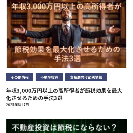
情報」といいます)を掲げる場合を除くほか、取得、利用または
は利用停止など
9）見直し・改善
第三者提供を行いません。
個人情報保護法に基づく保有個人データに関する開示、訂正等ま
当社の個人情報の取扱いおよび安全管理に係る適切な措置につい
たは利用停止などに関する請求については、データ保有者である
ては、適宜見直し、改善いたします。
①法令等に基づく場合
保険会社に対してお取次ぎいたします。
②人の生命、身体又は財産の保護のために必要がある場合
10）個人情報保護法に基づく保有個人データ開示、訂正等また
は利用停止など
③公衆衛生の向上又は児童の健全な育成の推進のために特に必要
11）お問い合わせ・ご相談・苦情へのご対応
がある場合
個人情報保護法に基づく保有個人データに関する開示、訂正等ま
当社は個人情報の取扱いに関する苦情・ご相談に迅速にご対応い
④国の機関若しくは地方公共団体又はその委託を受けた者が法令
たは利用停止などに関する請求については、データ保有者である
たします。
の定める事務を遂行することに対して協力する必要がある場合
保険会社に対してお取次ぎいたします。
ご連絡の先は下記のお問い合わせ窓口となります。また保険事故
⑤保険料収納事務等の遂行上必要な場合において、政治。宗教等
に関する照会については下記お問い合わせ窓口のほか、保険証券
11）お問い合わせ・ご相談・苦情へのご対応
の団体若しくは労働組合への所属若しくは加盟に関する従業員等
記載の保険会社の事故相談窓口にもお問い合わせいただくことが
その他情報
不動産投資
富裕層向け節税情報
当社は個人情報の取扱いに関する苦情・ご相談に迅速にご対応い
のセンシティブ情報を取得、利用又は第三者提供する場合。
できます。
たします。
⑥相続手当を伴う保険金支払事務等の遂行上必要な限りにおい
なお、ご照会者がご本人であることをご確認させていただいたう
年収3,000万円以上の高所得者が節税効果を最大
ご連絡の先は下記のお問い合わせ窓口となります。また保険事故
て、センシティブ情報を取得、利用又は第三者提供する場合。
えで、ご対応させていただきます。
化させるための手法3選
に関する照会については下記お問い合わせ窓口のほか、保険証券
⑦保険業の適切な業務運営を確保する必要性から、本人の同意に
2025年8月7日
制定日
記載の保険会社の事故相談窓口にもお問い合わせいただくことが
基づき遂行上必要な範囲でセンシティブ情報を取得、利用又は第
2023年4月
できます。
三者提供する場合。
なお、ご照会者がご本人であることをご確認させていただいたう
9）見直し・改善
お問い合わせ先
えで、ご対応させていただきます。