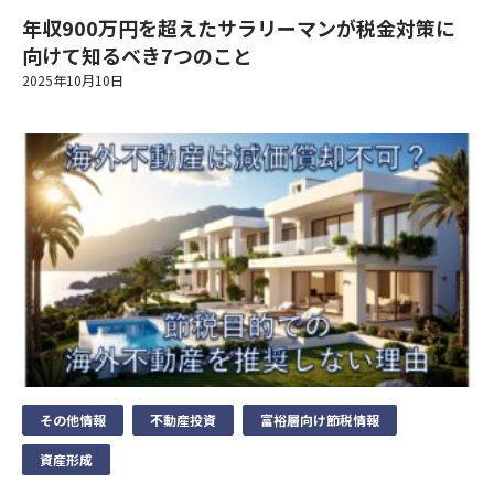
す）を定めます。
当社は、取扱う個人データの漏えい、減失またはき損の防止その
当社は、個人情報保護の観点から、お問い合わせ・資料請求・無
②当社事業に関してご請求いただいた各種資料を発送するため。
年収900万円を超えたサラリーマンが税金対策に
他の個人データの安全管理のため、安全管理に関する取扱い規定
料カウンセリングの際に提出いただく個人情報は、以下の目的の
③当社のサービスのご案内・サポート情報をご提供するため。
年収
向けて知るべき7つのこと
個人情報の重要性に鑑み、また、不動産業・保険業に対する社会
などの整備および実施体制の整備など、十分なセキュリティ対策
みに利用いたします。
④当社が委託を受けている保険募集業務およびこれらに付帯・関
年齢
2025年10月10日
の信頼をより向上させるため、お客様の個人情報を適正にお取り
を講じるとともに、利用目的の達成に必要とされる正確性・最新
①当社事業に関してお問い合わせいただいた内容に回答するた
連するサービスの提供等のため。なお、当社に対し保険募集業務
扱い致します。
性を確保するために適切な措置を講じています。
め。
個人情報の取扱いに同意する
の委託を行う保険会社の利用目的は、それぞれの会社のホームペ
お住まいの都道府県
②当社事業に関してご請求いただいた各種資料を発送するため。
1）法令等の遵守
ージに記載してあります。
7）個人データの第三者への提供
③当社のサービスのご案内・サポート情報をご提供するため。
年収
当社は、個人情報の保護に関する法律(個人情報保護法)その他の
当社は、個人データを第三者に提供するにあたり、以下の場合を
④当社が委託を受けている保険募集業務およびこれらに付帯・関
4) 利用目的の変更
関連法令および関係官庁のガイドラインなどを遵守します。
除き、ご本人の同意なく第三者に個人データを提供しません。
連するサービスの提供等のため。なお、当社に対し保険募集業務
上記の利用目的を変更する場合には、相当の関連性を有すると合
電話番号
の委託を行う保険会社の利用目的は、それぞれの会社のホームペ
2）従業員教育
理的に認められる範囲においてのみ行い、その内容をご本人に対
お住まいの都道府県
①法令に基づく場合
ージに記載してあります。
し、原則として書面等（電磁的記録を含む。以下同じ。）により
当社は、個人情報の取扱いが適正に行われるよう従業者への教
②人の生命、身体又は財産の保護のために必要がある場合であっ
通知し、または当社のホームページなどにより公表します。
育・指導を徹底します。
て、本人の同意を得ることが困難であるとき。
4) 利用目的の変更
メールアドレス
③公衆衛生の向上又は児童の健全な育成推進のために特に必要が
上記の利用目的を変更する場合には、相当の関連性を有すると合
5）個人情報の取得
3）個人情報の利用目的
電話番号
ある場合であって、本人の同意を得ることが困難であるとき。
理的に認められる範囲においてのみ行い、その内容をご本人に対
当社は、業務上必要な範囲で、かつ、適法で公正な手段により個
セットライフエージェンシー株式会社は、お客様の個人情報等の
④国の機関若しくは地方公共団体又はその委託を受けた者が法令
し、原則として書面等（電磁的記録を含む。以下同じ。）により
人情報を取得します。
取扱いについて、個人情報保護法、個人情報保護方針及びその他
その他情報
不動産投資
富裕層向け節税情報
の定める事務を遂行することに対して協力する必要がある場合で
ご興味のある内容
通知し、または当社のホームページなどにより公表します。
お名前
お名前
当サイトでは、Googleによるアクセス解析ツール「Googleアナ
の規範を遵守いたします。
あって、本人の同意を得ることにより当該事務の遂行に支障を及
メールアドレス
資産形成
リティクス」を使用しています。このGoogleアナリティクスは
当社は、個人情報保護の観点から、お問い合わせ・資料請求・無
5）個人情報の取得
ぼすおそれがあるとき。
送信する
データの収集のためにCookieを使用しています。このデータは
料カウンセリングの際に提出いただく個人情報は、以下の目的の