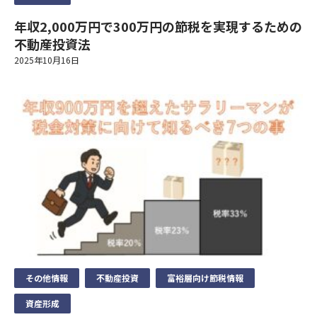
上記の利用目的を変更する場合には、相当の関連性を有すると合
のとおりプライバシーポリシー（以下「本ポリシー」といいま
扱い致します。
理的に認められる範囲においてのみ行い、その内容をご本人に対
年収2,000万円で300万円の節税を実現するための
個人情報の取扱いに同意する
す）を定めます。
ご興味のある内容
し、原則として書面等（電磁的記録を含む。以下同じ。）により
不動産投資法
1）法令等の遵守
通知し、または当社のホームページなどにより公表します。
2025年10月16日
個人情報の重要性に鑑み、また、不動産業・保険業に対する社会
収益不動産保険型運用の詳細を聞きたい
当社は、個人情報の保護に関する法律(個人情報保護法)その他の
の信頼をより向上させるため、お客様の個人情報を適正にお取り
関連法令および関係官庁のガイドラインなどを遵守します。
5）個人情報の取得
資産運用・老後資金準備について相談したい
扱い致します。
当社は、業務上必要な範囲で、かつ、適法で公正な手段により個
個人情報の取扱いに同意する
2）従業員教育
相続について相談したい
人情報を取得します。
1）法令等の遵守
当社は、個人情報の取扱いが適正に行われるよう従業者への教
当サイトでは、Googleによるアクセス解析ツール「Googleアナ
保険の見直しを相談したい
当社は、個人情報の保護に関する法律(個人情報保護法)その他の
育・指導を徹底します。
リティクス」を使用しています。このGoogleアナリティクスは
関連法令および関係官庁のガイドラインなどを遵守します。
その他
データの収集のためにCookieを使用しています。このデータは
3）個人情報の利用目的
匿名で収集されており、個人を特定するものではありません。
2）従業員教育
セットライフエージェンシー株式会社は、お客様の個人情報等の
個人情報のお取り扱いについて
当社は、個人情報の取扱いが適正に行われるよう従業者への教
取扱いについて、個人情報保護法、個人情報保護方針及びその他
この機能はCookieを無効にすることで収集を拒否することが出
育・指導を徹底します。
お名前
の規範を遵守いたします。
来ますので、お使いのブラウザの設定をご確認ください。この規
当社は、個人情報保護の観点から、お問い合わせ・資料請求・無
セットライフエージェンシー（以下，「当社」といいます。）
3）個人情報の利用目的
約に関しての詳細はGoogleアナリティクスサービス利用規約の
料カウンセリングの際に提出いただく個人情報は、以下の目的の
は、本ウェブサイト上で提供するサービス（以下「本サービス」
ページやGoogleポリシーと規約ページをご覧ください。
セットライフエージェンシー株式会社は、お客様の個人情報等の
その他情報
不動産投資
富裕層向け節税情報
みに利用いたします。
といいます）におけるプライバシー情報の取扱いについて、以下
年齢
取扱いについて、個人情報保護法、個人情報保護方針及びその他
①当社事業に関してお問い合わせいただいた内容に回答するた
6）個人データの安全管理措置
のとおりプライバシーポリシー（以下「本ポリシー」といいま
資産形成
お名前
の規範を遵守いたします。
め。