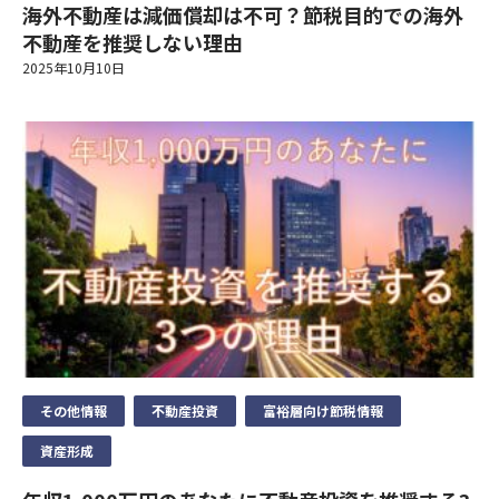
海外不動産は減価償却は不可？節税目的での海外
⑤当社が受託する保険募集業務を遂行するに必要な限度で、当該
当社は、業務上必要な範囲で、かつ、適法で公正な手段により個
匿名で収集されており、個人を特定するものではありません。
みに利用いたします。
シミュレーション結果
年齢
年齢
保険会社に個人データを提供する場合
不動産を推奨しない理由
人情報を取得します。
①当社事業に関してお問い合わせいただいた内容に回答するた
ご興味のある内容
当サイトでは、Googleによるアクセス解析ツール「Googleアナ
2025年10月10日
この機能はCookieを無効にすることで収集を拒否することが出
め。
8）センシティブ情報のお取扱い
リティクス」を使用しています。このGoogleアナリティクスは
負担額
円/月
来ますので、お使いのブラウザの設定をご確認ください。この規
②当社事業に関してご請求いただいた各種資料を発送するため。
送信する
当社は、政治的見解、信教(宗教、思想および信条をいいます)、
データの収集のためにCookieを使用しています。このデータは
約に関しての詳細はGoogleアナリティクスサービス利用規約の
③当社のサービスのご案内・サポート情報をご提供するため。
年収
年収
年間家賃収入
万円/年
労働組合への加盟、人種および民族、門地および本籍、保健医療
匿名で収集されており、個人を特定するものではありません。
お問合せ内容
ページやGoogleポリシーと規約ページをご覧ください。
④当社が委託を受けている保険募集業務およびこれらに付帯・関
節税金額
万円/年
および性生活ならびに犯罪歴に関する情報(以下「センシティブ
連するサービスの提供等のため。なお、当社に対し保険募集業務
情報」といいます)を掲げる場合を除くほか、取得、利用または
この機能はCookieを無効にすることで収集を拒否することが出
6）個人データの安全管理措置
の委託を行う保険会社の利用目的は、それぞれの会社のホームペ
第三者提供を行いません。
来ますので、お使いのブラウザの設定をご確認ください。この規
お住まいの都道府県
お住まいの都道府県
当社は、取扱う個人データの漏えい、減失またはき損の防止その
ージに記載してあります。
シミュレーション結果
約に関しての詳細はGoogleアナリティクスサービス利用規約の
他の個人データの安全管理のため、安全管理に関する取扱い規定
①法令等に基づく場合
ページやGoogleポリシーと規約ページをご覧ください。
4) 利用目的の変更
などの整備および実施体制の整備など、十分なセキュリティ対策
②人の生命、身体又は財産の保護のために必要がある場合
を講じるとともに、利用目的の達成に必要とされる正確性・最新
上記の利用目的を変更する場合には、相当の関連性を有すると合
負担額
円/月
6）個人データの安全管理措置
電話番号
電話番号
③公衆衛生の向上又は児童の健全な育成の推進のために特に必要
性を確保するために適切な措置を講じています。
理的に認められる範囲においてのみ行い、その内容をご本人に対
年間家賃収入
万円/年
がある場合
当社は、取扱う個人データの漏えい、減失またはき損の防止その
し、原則として書面等（電磁的記録を含む。以下同じ。）により
④国の機関若しくは地方公共団体又はその委託を受けた者が法令
他の個人データの安全管理のため、安全管理に関する取扱い規定
7）個人データの第三者への提供
節税金額
万円/年
通知し、または当社のホームページなどにより公表します。
の定める事務を遂行することに対して協力する必要がある場合
などの整備および実施体制の整備など、十分なセキュリティ対策
その他情報
不動産投資
富裕層向け節税情報
当社は、個人データを第三者に提供するにあたり、以下の場合を
メールアドレス
メールアドレス
⑤保険料収納事務等の遂行上必要な場合において、政治。宗教等
を講じるとともに、利用目的の達成に必要とされる正確性・最新
5）個人情報の取得
除き、ご本人の同意なく第三者に個人データを提供しません。
資産形成
の団体若しくは労働組合への所属若しくは加盟に関する従業員等
性を確保するために適切な措置を講じています。
当社は、業務上必要な範囲で、かつ、適法で公正な手段により個
のセンシティブ情報を取得、利用又は第三者提供する場合。
①法令に基づく場合
人情報を取得します。