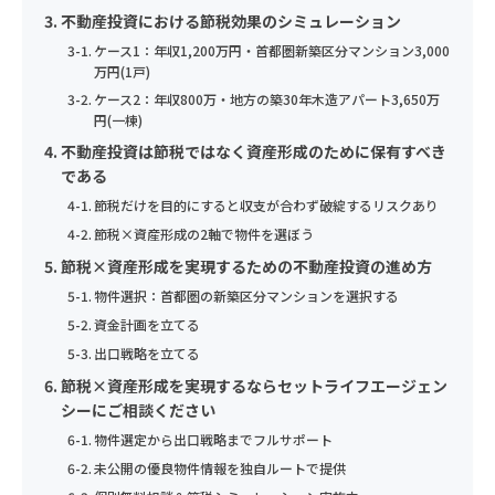
す）を定めます。
当社は、取扱う個人データの漏えい、減失またはき損の防止その
当社は、個人情報保護の観点から、お問い合わせ・資料請求・無
不動産投資における節税効果のシミュレーション
②当社事業に関してご請求いただいた各種資料を発送するため。
他の個人データの安全管理のため、安全管理に関する取扱い規定
料カウンセリングの際に提出いただく個人情報は、以下の目的の
③当社のサービスのご案内・サポート情報をご提供するため。
年収
ケース1：年収1,200万円・首都圏新築区分マンション3,000
個人情報の重要性に鑑み、また、不動産業・保険業に対する社会
などの整備および実施体制の整備など、十分なセキュリティ対策
みに利用いたします。
万円(1戸)
④当社が委託を受けている保険募集業務およびこれらに付帯・関
年齢
の信頼をより向上させるため、お客様の個人情報を適正にお取り
を講じるとともに、利用目的の達成に必要とされる正確性・最新
①当社事業に関してお問い合わせいただいた内容に回答するた
ケース2：年収800万・地方の築30年木造アパート3,650万
連するサービスの提供等のため。なお、当社に対し保険募集業務
扱い致します。
性を確保するために適切な措置を講じています。
め。
円(一棟)
個人情報の取扱いに同意する
の委託を行う保険会社の利用目的は、それぞれの会社のホームペ
お住まいの都道府県
②当社事業に関してご請求いただいた各種資料を発送するため。
不動産投資は節税ではなく資産形成のために保有すべき
1）法令等の遵守
ージに記載してあります。
7）個人データの第三者への提供
③当社のサービスのご案内・サポート情報をご提供するため。
年収
である
当社は、個人情報の保護に関する法律(個人情報保護法)その他の
当社は、個人データを第三者に提供するにあたり、以下の場合を
④当社が委託を受けている保険募集業務およびこれらに付帯・関
4) 利用目的の変更
節税だけを目的にすると収支が合わず破綻するリスクあり
関連法令および関係官庁のガイドラインなどを遵守します。
除き、ご本人の同意なく第三者に個人データを提供しません。
連するサービスの提供等のため。なお、当社に対し保険募集業務
上記の利用目的を変更する場合には、相当の関連性を有すると合
節税×資産形成の2軸で物件を選ぼう
電話番号
の委託を行う保険会社の利用目的は、それぞれの会社のホームペ
2）従業員教育
理的に認められる範囲においてのみ行い、その内容をご本人に対
節税×資産形成を実現するための不動産投資の進め方
お住まいの都道府県
①法令に基づく場合
ージに記載してあります。
し、原則として書面等（電磁的記録を含む。以下同じ。）により
当社は、個人情報の取扱いが適正に行われるよう従業者への教
②人の生命、身体又は財産の保護のために必要がある場合であっ
物件選択：首都圏の新築区分マンションを選択する
通知し、または当社のホームページなどにより公表します。
育・指導を徹底します。
て、本人の同意を得ることが困難であるとき。
4) 利用目的の変更
資金計画を立てる
メールアドレス
③公衆衛生の向上又は児童の健全な育成推進のために特に必要が
上記の利用目的を変更する場合には、相当の関連性を有すると合
出口戦略を立てる
5）個人情報の取得
3）個人情報の利用目的
電話番号
ある場合であって、本人の同意を得ることが困難であるとき。
理的に認められる範囲においてのみ行い、その内容をご本人に対
節税×資産形成を実現するならセットライフエージェン
当社は、業務上必要な範囲で、かつ、適法で公正な手段により個
セットライフエージェンシー株式会社は、お客様の個人情報等の
④国の機関若しくは地方公共団体又はその委託を受けた者が法令
し、原則として書面等（電磁的記録を含む。以下同じ。）により
シーにご相談ください
人情報を取得します。
取扱いについて、個人情報保護法、個人情報保護方針及びその他
の定める事務を遂行することに対して協力する必要がある場合で
ご興味のある内容
通知し、または当社のホームページなどにより公表します。
お名前
お名前
当サイトでは、Googleによるアクセス解析ツール「Googleアナ
物件選定から出口戦略までフルサポート
の規範を遵守いたします。
あって、本人の同意を得ることにより当該事務の遂行に支障を及
メールアドレス
リティクス」を使用しています。このGoogleアナリティクスは
未公開の優良物件情報を独自ルートで提供
当社は、個人情報保護の観点から、お問い合わせ・資料請求・無
5）個人情報の取得
ぼすおそれがあるとき。
送信する
データの収集のためにCookieを使用しています。このデータは
料カウンセリングの際に提出いただく個人情報は、以下の目的の