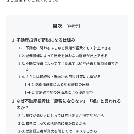
上記の利用目的を変更する場合には、相当の関連性を有すると合
のとおりプライバシーポリシー（以下「本ポリシー」といいま
扱い致します。
理的に認められる範囲においてのみ行い、その内容をご本人に対
個人情報の取扱いに同意する
す）を定めます。
ご興味のある内容
し、原則として書面等（電磁的記録を含む。以下同じ。）により
1）法令等の遵守
通知し、または当社のホームページなどにより公表します。
目次
個人情報の重要性に鑑み、また、不動産業・保険業に対する社会
収益不動産保険型運用の詳細を聞きたい
当社は、個人情報の保護に関する法律(個人情報保護法)その他の
の信頼をより向上させるため、お客様の個人情報を適正にお取り
関連法令および関係官庁のガイドラインなどを遵守します。
5）個人情報の取得
資産運用・老後資金準備について相談したい
不動産投資が節税になる仕組み
扱い致します。
当社は、業務上必要な範囲で、かつ、適法で公正な手段により個
個人情報の取扱いに同意する
2）従業員教育
不動産に関わるあらゆる費用が経費として計上できる
相続について相談したい
人情報を取得します。
1）法令等の遵守
当社は、個人情報の取扱いが適正に行われるよう従業者への教
減価償却によって出費を伴わない経費が計上できる
当サイトでは、Googleによるアクセス解析ツール「Googleアナ
保険の見直しを相談したい
当社は、個人情報の保護に関する法律(個人情報保護法)その他の
育・指導を徹底します。
不動産投資によって生じた赤字は給与所得と損益通算でき
リティクス」を使用しています。このGoogleアナリティクスは
関連法令および関係官庁のガイドラインなどを遵守します。
る
その他
データの収集のためにCookieを使用しています。このデータは
3）個人情報の利用目的
さらには相続税・贈与税の節税対策にも繋がる
匿名で収集されており、個人を特定するものではありません。
2）従業員教育
セットライフエージェンシー株式会社は、お客様の個人情報等の
路線価評価による相続評価の圧縮
個人情報のお取り扱いについて
当社は、個人情報の取扱いが適正に行われるよう従業者への教
取扱いについて、個人情報保護法、個人情報保護方針及びその他
貸家建付地の評価減による優遇※②
この機能はCookieを無効にすることで収集を拒否することが出
育・指導を徹底します。
お名前
の規範を遵守いたします。
なぜ不動産投資は「節税にならない」「嘘」と言われる
来ますので、お使いのブラウザの設定をご確認ください。この規
当社は、個人情報保護の観点から、お問い合わせ・資料請求・無
セットライフエージェンシー（以下，「当社」といいます。）
のか？
3）個人情報の利用目的
約に関しての詳細はGoogleアナリティクスサービス利用規約の
料カウンセリングの際に提出いただく個人情報は、以下の目的の
は、本ウェブサイト上で提供するサービス（以下「本サービス」
年収が低い人にとっては節税効果が限定的だから
ページやGoogleポリシーと規約ページをご覧ください。
セットライフエージェンシー株式会社は、お客様の個人情報等の
みに利用いたします。
といいます）におけるプライバシー情報の取扱いについて、以下
年齢
取扱いについて、個人情報保護法、個人情報保護方針及びその他
物件によって節税効果に差があるから
①当社事業に関してお問い合わせいただいた内容に回答するた
6）個人データの安全管理措置
のとおりプライバシーポリシー（以下「本ポリシー」といいま
お名前
の規範を遵守いたします。
営業担当者が真実を隠してセールスするから
め。