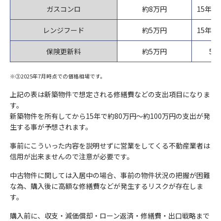
ガスコンロ
約8万円
15年
レンジフード
約5万円
15年
保険更新料
約5万円
5
※③2025年7月時点での価格相場です。
上記の表は新築物件で想定される修繕費などの支出項目になりま
す。
新築物件を所有してから15年で約80万円～約100万円の支出が発
生する事が予想されます。
事前にこういった内容を説明せずに営業をしてくる不動産業者は
信用が出来ませんので注意が必要です。
中古物件に関しては入居中の場合、事前の物件状況の把握が困難
な為、購入後に高額な修繕費などが発生するリスクが存在しま
す。
購入前に、収支・減価償却・ローン返済・修繕費・出口戦略まで