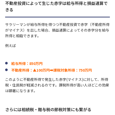
2023年4月
不動産投資によって生じた赤字は給与所得と損益通算で
きる
お問い合わせ先
(代理店) セットライフエージェンシー株式会社
サラリーマンが給与所得を得つつ不動産投資で赤字（不動産所得
(所在地) 東京都千代田区飯田橋1-3-7 JC九段下ビル8Ｆ
がマイナス）を出した場合、損益通算によってその赤字分を給与
(電話番号) 03-5357-1971
所得と相殺できます。
(受付時間) 10時〜 20時
例えば
給与所得：850万円
不動産所得：▲100万円➡課税対象所得：750万円
このように不動産所得で発生した赤字(マイナス)に対して、所得
税・住民税が軽減されるのです。課税所得が高い人ほどこの効果
は顕著になります。
さらには相続税・贈与税の節税対策にも繋がる