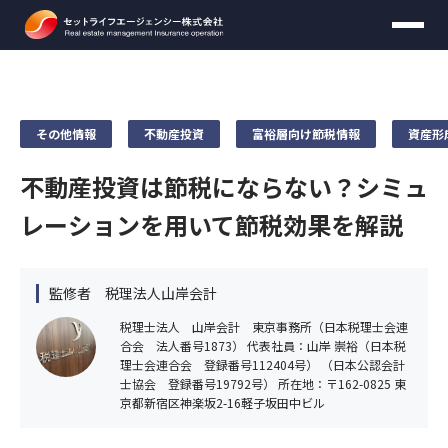
資料ダウンロード
無料個別セミナー
お問い合わせ
資料請求
その他情報
不動産投資
富裕層向け節税情報
資産形
不動産投資は節税にならない？シミュ
【頭金のかからない不動産運用マニュアル】をお送りいた
します。
レーションを用いて節税効果を解説
必要事項をご入力のうえ、送信してください。
無料セミナーの時間は
30分
を予定しておりま
す。
お名前
必須
収益不動産保険型運用の詳しい資料をお送りいたします。
※お客様がご希望の場合は延長可能です。
お名前
必須
必要事項をご入力のうえ、送信してください。
監修者 税理法人山岸会計
30分間無料セミナー内で
ご契約を行ったり契約
税理士法人 山岸会計
東京事務所（日本税理士会連
に関して迫ることはございません
。
年齢
任意
お届け先情報
合会 法人番号1873） 代表社員：山岸 崇裕（日本税
メールアドレス
必須
理士会連合会 登録番号112404号） （日本公認会計
士協会 登録番号19792号） 所在地：〒162-0825 東
お名前
必須
京都新宿区神楽坂2-16軽子坂田中ビル
年収
任意