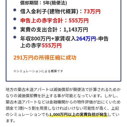
償却期間：5年(簡便法)
借入金利子(建物代概算)：
73万円
申告上の赤字合計：555万円
実費の支出合計：1,143万円
年収800万円+家賃収入
264万円
-申告
上の赤字
555万円
291万円の所得圧縮に成功
※シミュレーションによる概算です
地方の築古木造アパートは減価償却が簡便法で計算されるためか
なりの減価償却費を計上する事が可能となっています。しかし、
築古木造アパートなどは金融機関からの物件評価が出にくいため
頭金で3割～５割を用意しなければいけない可能性が高く、上記
のシミュレーションでも
1,000万円以上の実費負担が発生
してい
ます。