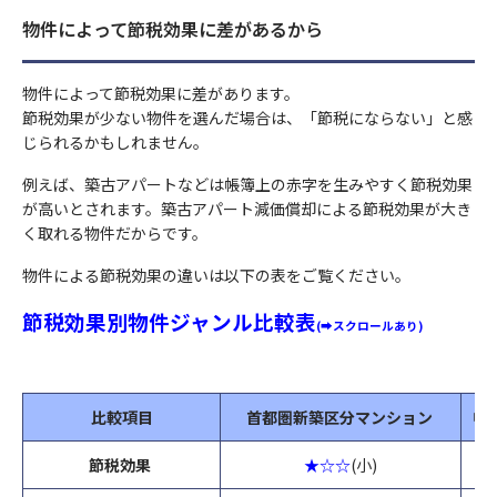
物件によって節税効果に差があるから
物件によって節税効果に差があります。
節税効果が少ない物件を選んだ場合は、「節税にならない」と感
じられるかもしれません。
例えば、築古アパートなどは帳簿上の赤字を生みやすく節税効果
が高いとされます。築古アパート減価償却による節税効果が大き
く取れる物件だからです。
物件による節税効果の違いは以下の表をご覧ください。
節税効果別物件ジャンル比較表
(➡スクロールあり)
比較項目
首都圏新築区分マンション
中
節税効果
★☆☆
(小)