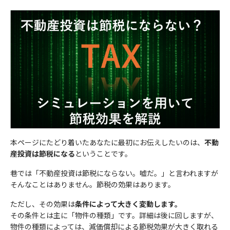
個人情報のお取り扱いについて
年齢
必須
お住まいの都道府県
任意
セットライフエージェンシー（以下，「当社」といいます。）
ご希望時間帯にコンサルタントからお電話をさせていただ
は、本ウェブサイト上で提供するサービス（以下「本サービス」
年収
任意
きます。
といいます）におけるプライバシー情報の取扱いについて、以下
必要事項をご入力のうえ、送信してください。
電話番号
任意
のとおりプライバシーポリシー（以下「本ポリシー」といいま
す）を定めます。
お住まいの都道府県
必須
お客様の情報
メールアドレス
必須
個人情報の重要性に鑑み、また、不動産業・保険業に対する社会
お名前
必須
の信頼をより向上させるため、お客様の個人情報を適正にお取り
電話番号
必須
扱い致します。
本ページにたどり着いたあなたに最初にお伝えしたいのは、
不動
個人情報の取扱いに同意する
産投資は節税になる
ということです。
1）法令等の遵守
年齢
必須
ご興味のある内容
巷では「不動産投資は節税にならない。嘘だ。」と言われますが
当社は、個人情報の保護に関する法律(個人情報保護法)その他の
メールアドレス
必須
そんなことはありません。節税の効果はあります。
収益不動産保険型運用の詳細
関連法令および関係官庁のガイドラインなどを遵守します。
ただし、その効果は
条件によって大きく変動します。
資産運用・老後資金準備
年収
任意
2）従業員教育
その条件とは主に「物件の種類」です。詳細は後に回しますが、
当社は、個人情報の取扱いが適正に行われるよう従業者への教
相続
物件の種類によっては、減価償却による節税効果が大きく取れる