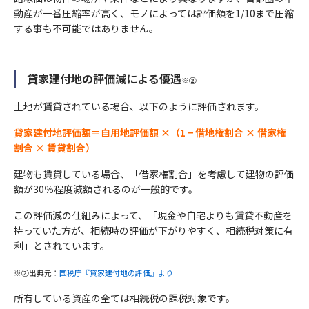
動産が一番圧縮率が高く、モノによっては評価額を1/10まで圧縮
する事も不可能ではありません。
貸家建付地の評価減による優遇
※②
土地が賃貸されている場合、以下のように評価されます。
貸家建付地評価額＝自用地評価額 ×（1 − 借地権割合 × 借家権
割合 × 賃貸割合）
建物も賃貸している場合、「借家権割合」を考慮して建物の評価
額が30％程度減額されるのが一般的です。
この評価減の仕組みによって、「現金や自宅よりも賃貸不動産を
持っていた方が、相続時の評価が下がりやすく、相続税対策に有
利」とされています。
※②出典元：
国税庁『貸家建付地の評価』より
所有している資産の全ては相続税の課税対象です。