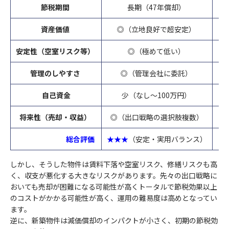
節税期間
長期（47年償却）
資産価値
◎（立地良好で超安定）
安定性（空室リスク等）
◎（極めて低い）
管理のしやすさ
◎（管理会社に委託）
自己資金
少（なし〜100万円）
将来性（売却・収益）
◎（出口戦略の選択肢複数）
総合評価
★★★
（安定・実用バランス）
しかし、そうした物件は賃料下落や空室リスク、修繕リスクも高
く、収支が悪化する大きなリスクがあります。先々の出口戦略に
おいても売却が困難になる可能性が高くトータルで節税効果以上
のコストがかかる可能性が高く、運用の難易度は高めとなってい
ます。
逆に、新築物件は減価償却のインパクトが小さく、初期の節税効