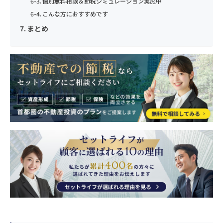
個別無料相談＆節税シミュレーション実施中
⑤当社が受託する保険募集業務を遂行するに必要な限度で、当該
当社は、業務上必要な範囲で、かつ、適法で公正な手段により個
匿名で収集されており、個人を特定するものではありません。
みに利用いたします。
シミュレーション結果
こんな方におすすめです
年齢
年齢
保険会社に個人データを提供する場合
人情報を取得します。
①当社事業に関してお問い合わせいただいた内容に回答するた
ご興味のある内容
まとめ
当サイトでは、Googleによるアクセス解析ツール「Googleアナ
この機能はCookieを無効にすることで収集を拒否することが出
め。
8）センシティブ情報のお取扱い
リティクス」を使用しています。このGoogleアナリティクスは
負担額
円/月
来ますので、お使いのブラウザの設定をご確認ください。この規
②当社事業に関してご請求いただいた各種資料を発送するため。
送信する
当社は、政治的見解、信教(宗教、思想および信条をいいます)、
データの収集のためにCookieを使用しています。このデータは
約に関しての詳細はGoogleアナリティクスサービス利用規約の
③当社のサービスのご案内・サポート情報をご提供するため。
年収
年収
年間家賃収入
万円/年
労働組合への加盟、人種および民族、門地および本籍、保健医療
匿名で収集されており、個人を特定するものではありません。
お問合せ内容
ページやGoogleポリシーと規約ページをご覧ください。
④当社が委託を受けている保険募集業務およびこれらに付帯・関
節税金額
万円/年
および性生活ならびに犯罪歴に関する情報(以下「センシティブ
連するサービスの提供等のため。なお、当社に対し保険募集業務
情報」といいます)を掲げる場合を除くほか、取得、利用または
この機能はCookieを無効にすることで収集を拒否することが出
6）個人データの安全管理措置
の委託を行う保険会社の利用目的は、それぞれの会社のホームペ
第三者提供を行いません。
来ますので、お使いのブラウザの設定をご確認ください。この規
お住まいの都道府県
お住まいの都道府県
当社は、取扱う個人データの漏えい、減失またはき損の防止その
ージに記載してあります。
シミュレーション結果
約に関しての詳細はGoogleアナリティクスサービス利用規約の
他の個人データの安全管理のため、安全管理に関する取扱い規定
①法令等に基づく場合
ページやGoogleポリシーと規約ページをご覧ください。
4) 利用目的の変更
などの整備および実施体制の整備など、十分なセキュリティ対策
②人の生命、身体又は財産の保護のために必要がある場合
を講じるとともに、利用目的の達成に必要とされる正確性・最新
上記の利用目的を変更する場合には、相当の関連性を有すると合
負担額
円/月
6）個人データの安全管理措置
電話番号
電話番号
③公衆衛生の向上又は児童の健全な育成の推進のために特に必要
性を確保するために適切な措置を講じています。
理的に認められる範囲においてのみ行い、その内容をご本人に対
年間家賃収入
万円/年
がある場合
当社は、取扱う個人データの漏えい、減失またはき損の防止その
し、原則として書面等（電磁的記録を含む。以下同じ。）により
④国の機関若しくは地方公共団体又はその委託を受けた者が法令
他の個人データの安全管理のため、安全管理に関する取扱い規定
7）個人データの第三者への提供
節税金額
万円/年
通知し、または当社のホームページなどにより公表します。
の定める事務を遂行することに対して協力する必要がある場合
などの整備および実施体制の整備など、十分なセキュリティ対策
当社は、個人データを第三者に提供するにあたり、以下の場合を
メールアドレス
メールアドレス
⑤保険料収納事務等の遂行上必要な場合において、政治。宗教等
を講じるとともに、利用目的の達成に必要とされる正確性・最新
5）個人情報の取得
除き、ご本人の同意なく第三者に個人データを提供しません。
の団体若しくは労働組合への所属若しくは加盟に関する従業員等
性を確保するために適切な措置を講じています。
当社は、業務上必要な範囲で、かつ、適法で公正な手段により個
のセンシティブ情報を取得、利用又は第三者提供する場合。
①法令に基づく場合
人情報を取得します。