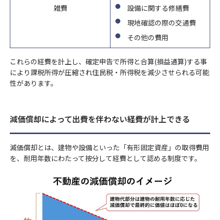
情報」といいます)を掲げる場合を除くほか、取得、利用または
は利用停止など
雑費
設備に関する修繕費
9）見直し・改善
第三者提供を行いません。
個人情報保護法に基づく保有個人データに関する開示、訂正等ま
当社の個人情報の取扱いおよび安全管理に係る適切な措置につい
現地確認の際の交通費
たは利用停止などに関する請求については、データ保有者である
ては、適宜見直し、改善いたします。
その他の費用
①法令等に基づく場合
保険会社に対してお取次ぎいたします。
②人の生命、身体又は財産の保護のために必要がある場合
10）個人情報保護法に基づく保有個人データ開示、訂正等また
は利用停止など
これらの経費を計上し、確定申告で所得と合算(損益通算)する事
③公衆衛生の向上又は児童の健全な育成の推進のために特に必要
11）お問い合わせ・ご相談・苦情へのご対応
により課税所得が圧縮され住民税・所得税を減少させられる可能
がある場合
個人情報保護法に基づく保有個人データに関する開示、訂正等ま
当社は個人情報の取扱いに関する苦情・ご相談に迅速にご対応い
性があります。
④国の機関若しくは地方公共団体又はその委託を受けた者が法令
たは利用停止などに関する請求については、データ保有者である
たします。
の定める事務を遂行することに対して協力する必要がある場合
保険会社に対してお取次ぎいたします。
ご連絡の先は下記のお問い合わせ窓口となります。また保険事故
⑤保険料収納事務等の遂行上必要な場合において、政治。宗教等
に関する照会については下記お問い合わせ窓口のほか、保険証券
減価償却によって出費を伴わない経費が計上できる
11）お問い合わせ・ご相談・苦情へのご対応
の団体若しくは労働組合への所属若しくは加盟に関する従業員等
記載の保険会社の事故相談窓口にもお問い合わせいただくことが
当社は個人情報の取扱いに関する苦情・ご相談に迅速にご対応い
のセンシティブ情報を取得、利用又は第三者提供する場合。
できます。
たします。
⑥相続手当を伴う保険金支払事務等の遂行上必要な限りにおい
減価償却とは、建物や設備といった「有形固定資産」の取得費用
なお、ご照会者がご本人であることをご確認させていただいたう
ご連絡の先は下記のお問い合わせ窓口となります。また保険事故
て、センシティブ情報を取得、利用又は第三者提供する場合。
を、耐用年数にわたって按分して経費として認める制度です。
えで、ご対応させていただきます。
に関する照会については下記お問い合わせ窓口のほか、保険証券
⑦保険業の適切な業務運営を確保する必要性から、本人の同意に
制定日
記載の保険会社の事故相談窓口にもお問い合わせいただくことが
基づき遂行上必要な範囲でセンシティブ情報を取得、利用又は第
2023年4月
できます。
三者提供する場合。
なお、ご照会者がご本人であることをご確認させていただいたう
9）見直し・改善
お問い合わせ先
えで、ご対応させていただきます。