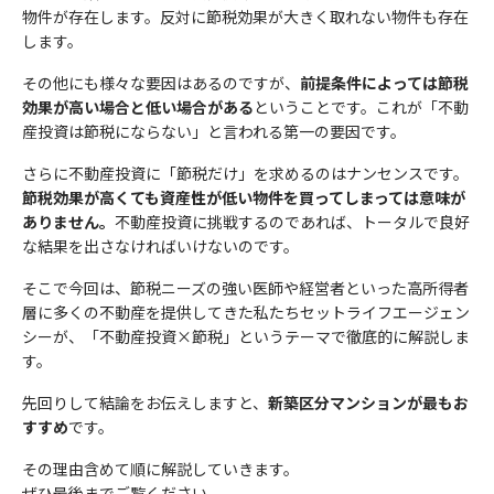
ご興味のある内容
育・指導を徹底します。
物件が存在します。反対に節税効果が大きく取れない物件も存在
節税について知りたい
お住まいの都道府県
必須
します。
3）個人情報の利用目的
収益不動産保険型運用の詳細
その他にも様々な要因はあるのですが、
前提条件によっては節税
セットライフエージェンシー株式会社は、お客様の個人情報等の
お問合せ内容
資産運用・老後資金準備
効果が高い場合と低い場合がある
ということです。これが「不動
取扱いについて、個人情報保護法、個人情報保護方針及びその他
電話番号
必須
お名前
産投資は節税にならない」と言われる第一の要因です。
相続
の規範を遵守いたします。
当社は、個人情報保護の観点から、お問い合わせ・資料請求・無
さらに不動産投資に「節税だけ」を求めるのはナンセンスです。
保険見直し
料カウンセリングの際に提出いただく個人情報は、以下の目的の
節税効果が高くても資産性が低い物件を買ってしまっては意味が
メールアドレス
みに利用いたします。
必須
ありません。
不動産投資に挑戦するのであれば、トータルで良好
メールアドレス
個人情報のお取り扱いについて
①当社事業に関してお問い合わせいただいた内容に回答するた
な結果を出さなければいけないのです。
め。
そこで今回は、節税ニーズの強い医師や経営者といった高所得者
②当社事業に関してご請求いただいた各種資料を発送するため。
ご希望日時
必須
セットライフエージェンシー（以下，「当社」といいます。）
層に多くの不動産を提供してきた私たちセットライフエージェン
③当社のサービスのご案内・サポート情報をご提供するため。
以下の実施が可能な時間帯からご希望の無料個別セミナー時間
シーが、「不動産投資×節税」というテーマで徹底的に解説しま
は、本ウェブサイト上で提供するサービス（以下「本サービス」
④当社が委託を受けている保険募集業務およびこれらに付帯・関
帯をご記載ください。
す。
といいます）におけるプライバシー情報の取扱いについて、以下
個人情報のお取り扱いについて
連するサービスの提供等のため。なお、当社に対し保険募集業務
送信する
無料個別セミナー実施可能時間帯:月～土曜9:00～21:00(日祝祭
のとおりプライバシーポリシー（以下「本ポリシー」といいま
の委託を行う保険会社の利用目的は、それぞれの会社のホームペ
先回りして結論をお伝えしますと、
新築区分マンションが最もお
す）を定めます。
日不可)
すすめ
です。
ージに記載してあります。
セットライフエージェンシー（以下，「当社」といいます。）
は、本ウェブサイト上で提供するサービス（以下「本サービス」
その理由含めて順に解説していきます。
個人情報の重要性に鑑み、また、不動産業・保険業に対する社会
4) 利用目的の変更
といいます）におけるプライバシー情報の取扱いについて、以下
ぜひ最後までご覧ください。
の信頼をより向上させるため、お客様の個人情報を適正にお取り