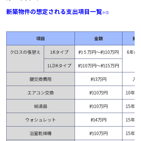
新築物件の想定される支出項目一覧
※③
項目
金額
発
クロスの張替え
1Kタイプ
約５万円～約10万円
6年に
1LDKタイプ
約10万円～約15万円
鍵交換費用
約3万円
入
エアコン交換
約10万円
10年
給湯器
約10万円
15年
ウォシュレット
約4万円
15年
浴室乾燥機
約10万円
15年