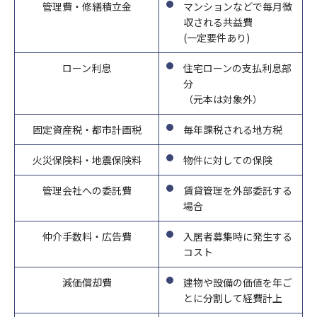
ご連絡の先は下記のお問い合わせ窓口となります。また保険事故
管理費・修繕積立金
マンションなどで毎月徴
および性生活ならびに犯罪歴に関する情報(以下「センシティブ
除き、ご本人の同意なく第三者に個人データを提供しません。
②人の生命、身体又は財産の保護のために必要がある場合
に関する照会については下記お問い合わせ窓口のほか、保険証券
収される共益費
情報」といいます)を掲げる場合を除くほか、取得、利用または
③公衆衛生の向上又は児童の健全な育成の推進のために特に必要
記載の保険会社の事故相談窓口にもお問い合わせいただくことが
(一定要件あり)
第三者提供を行いません。
①法令に基づく場合
がある場合
できます。
ローン利息
住宅ローンの支払利息部
②人の生命、身体又は財産の保護のために必要がある場合であっ
④国の機関若しくは地方公共団体又はその委託を受けた者が法令
なお、ご照会者がご本人であることをご確認させていただいたう
①法令等に基づく場合
分
て、本人の同意を得ることが困難であるとき。
の定める事務を遂行することに対して協力する必要がある場合
えで、ご対応させていただきます。
②人の生命、身体又は財産の保護のために必要がある場合
（元本は対象外）
③公衆衛生の向上又は児童の健全な育成推進のために特に必要が
⑤保険料収納事務等の遂行上必要な場合において、政治。宗教等
制定日
③公衆衛生の向上又は児童の健全な育成の推進のために特に必要
ある場合であって、本人の同意を得ることが困難であるとき。
の団体若しくは労働組合への所属若しくは加盟に関する従業員等
2023年4月
固定資産税・都市計画税
毎年課税される地方税
がある場合
④国の機関若しくは地方公共団体又はその委託を受けた者が法令
のセンシティブ情報を取得、利用又は第三者提供する場合。
④国の機関若しくは地方公共団体又はその委託を受けた者が法令
の定める事務を遂行することに対して協力する必要がある場合で
⑥相続手当を伴う保険金支払事務等の遂行上必要な限りにおい
火災保険料・地震保険料
物件に対しての保険
お問い合わせ先
の定める事務を遂行することに対して協力する必要がある場合
あって、本人の同意を得ることにより当該事務の遂行に支障を及
て、センシティブ情報を取得、利用又は第三者提供する場合。
(代理店) セットライフエージェンシー株式会社
⑤保険料収納事務等の遂行上必要な場合において、政治。宗教等
ぼすおそれがあるとき。
⑦保険業の適切な業務運営を確保する必要性から、本人の同意に
管理会社への委託費
賃貸管理を外部委託する
(所在地) 東京都千代田区飯田橋1-3-7 JC九段下ビル8Ｆ
の団体若しくは労働組合への所属若しくは加盟に関する従業員等
⑤当社が受託する保険募集業務を遂行するに必要な限度で、当該
基づき遂行上必要な範囲でセンシティブ情報を取得、利用又は第
場合
(電話番号) 03-5357-1971
のセンシティブ情報を取得、利用又は第三者提供する場合。
保険会社に個人データを提供する場合
三者提供する場合。
(受付時間) 10時〜 20時
⑥相続手当を伴う保険金支払事務等の遂行上必要な限りにおい
仲介手数料・広告費
入居者募集時に発生する
て、センシティブ情報を取得、利用又は第三者提供する場合。
8）センシティブ情報のお取扱い
9）見直し・改善
コスト
⑦保険業の適切な業務運営を確保する必要性から、本人の同意に
当社は、政治的見解、信教(宗教、思想および信条をいいます)、
当社の個人情報の取扱いおよび安全管理に係る適切な措置につい
減価償却費
建物や設備の価値を年ご
基づき遂行上必要な範囲でセンシティブ情報を取得、利用又は第
労働組合への加盟、人種および民族、門地および本籍、保健医療
ては、適宜見直し、改善いたします。
とに分割して経費計上
三者提供する場合。
および性生活ならびに犯罪歴に関する情報(以下「センシティブ
10）個人情報保護法に基づく保有個人データ開示、訂正等また