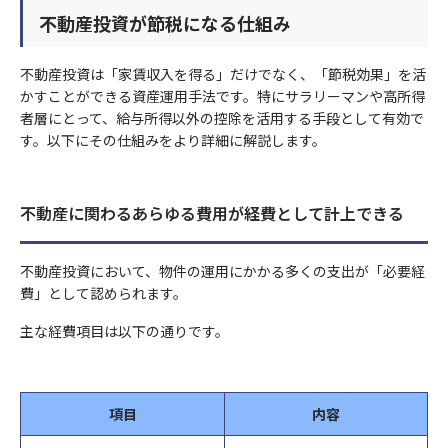
7）個人データの第三者への提供
⑥相続手当を伴う保険金支払事務等の遂行上必要な限りにおい
ご希望日時
ご希望日時
不動産投資が節税になる仕組み
②人の生命、身体又は財産の保護のために必要がある場合であっ
当サイトでは、Googleによるアクセス解析ツール「Googleアナ
当社は、個人データを第三者に提供するにあたり、以下の場合を
て、センシティブ情報を取得、利用又は第三者提供する場合。
て、本人の同意を得ることが困難であるとき。
リティクス」を使用しています。このGoogleアナリティクスは
除き、ご本人の同意なく第三者に個人データを提供しません。
⑦保険業の適切な業務運営を確保する必要性から、本人の同意に
送信する
送信する
③公衆衛生の向上又は児童の健全な育成推進のために特に必要が
データの収集のためにCookieを使用しています。このデータは
不動産投資は「家賃収入を得る」だけでなく、「節税効果」を活
基づき遂行上必要な範囲でセンシティブ情報を取得、利用又は第
ある場合であって、本人の同意を得ることが困難であるとき。
かすことができる資産運用手法です。特にサラリーマンや高所得
匿名で収集されており、個人を特定するものではありません。
ご興味のある内容
ご興味のある内容
①法令に基づく場合
三者提供する場合。
④国の機関若しくは地方公共団体又はその委託を受けた者が法令
者層にとって、給与所得以外の控除を活用する手段として有効で
②人の生命、身体又は財産の保護のために必要がある場合であっ
す。以下にその仕組みをより詳細に解説します。
の定める事務を遂行することに対して協力する必要がある場合で
この機能はCookieを無効にすることで収集を拒否することが出
9）見直し・改善
て、本人の同意を得ることが困難であるとき。
あって、本人の同意を得ることにより当該事務の遂行に支障を及
来ますので、お使いのブラウザの設定をご確認ください。この規
当社の個人情報の取扱いおよび安全管理に係る適切な措置につい
③公衆衛生の向上又は児童の健全な育成推進のために特に必要が
シミュレーション結果
シミュレーション結果
ぼすおそれがあるとき。
約に関しての詳細はGoogleアナリティクスサービス利用規約の
ては、適宜見直し、改善いたします。
ある場合であって、本人の同意を得ることが困難であるとき。
不動産に関わるあらゆる費用が経費として計上できる
⑤当社が受託する保険募集業務を遂行するに必要な限度で、当該
ページやGoogleポリシーと規約ページをご覧ください。
④国の機関若しくは地方公共団体又はその委託を受けた者が法令
保険会社に個人データを提供する場合
10）個人情報保護法に基づく保有個人データ開示、訂正等また
の定める事務を遂行することに対して協力する必要がある場合で
負担額
負担額
円/月
円/月
6）個人データの安全管理措置
は利用停止など
不動産投資において、物件の運用にかかる多くの支出が「必要経
あって、本人の同意を得ることにより当該事務の遂行に支障を及
8）センシティブ情報のお取扱い
年間家賃収入
年間家賃収入
万円/年
万円/年
当社は、取扱う個人データの漏えい、減失またはき損の防止その
個人情報保護法に基づく保有個人データに関する開示、訂正等ま
費」として認められます。
ぼすおそれがあるとき。
当社は、政治的見解、信教(宗教、思想および信条をいいます)、
他の個人データの安全管理のため、安全管理に関する取扱い規定
たは利用停止などに関する請求については、データ保有者である
節税金額
節税金額
万円/年
万円/年
⑤当社が受託する保険募集業務を遂行するに必要な限度で、当該
労働組合への加盟、人種および民族、門地および本籍、保健医療
主な経費項目は以下の通りです。
などの整備および実施体制の整備など、十分なセキュリティ対策
保険会社に対してお取次ぎいたします。
保険会社に個人データを提供する場合
および性生活ならびに犯罪歴に関する情報(以下「センシティブ
を講じるとともに、利用目的の達成に必要とされる正確性・最新
個人情報のお取扱いについて
11）お問い合わせ・ご相談・苦情へのご対応
情報」といいます)を掲げる場合を除くほか、取得、利用または
性を確保するために適切な措置を講じています。
8）センシティブ情報のお取扱い
第三者提供を行いません。
当社は個人情報の取扱いに関する苦情・ご相談に迅速にご対応い
項目
内容
当社は、政治的見解、信教(宗教、思想および信条をいいます)、
同意する
7）個人データの第三者への提供
たします。
労働組合への加盟、人種および民族、門地および本籍、保健医療
当社は、個人データを第三者に提供するにあたり、以下の場合を
①法令等に基づく場合