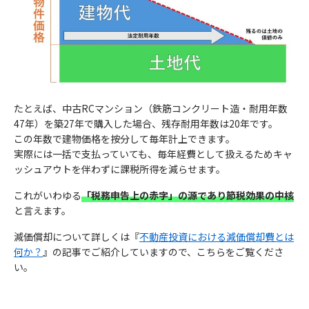
(代理店) セットライフエージェンシー株式会社
当社の個人情報の取扱いおよび安全管理に係る適切な措置につい
制定日
(所在地) 東京都千代田区飯田橋1-3-7 JC九段下ビル8Ｆ
ては、適宜見直し、改善いたします。
2023年4月
(電話番号) 03-5357-1971
10）個人情報保護法に基づく保有個人データ開示、訂正等また
(受付時間) 10時〜 20時
は利用停止など
お問い合わせ先
(代理店) セットライフエージェンシー株式会社
個人情報保護法に基づく保有個人データに関する開示、訂正等ま
(所在地) 東京都千代田区飯田橋1-3-7 JC九段下ビル8Ｆ
たは利用停止などに関する請求については、データ保有者である
たとえば、中古RCマンション（鉄筋コンクリート造・耐用年数
(電話番号) 03-5357-1971
保険会社に対してお取次ぎいたします。
47年）を築27年で購入した場合、残存耐用年数は20年です。
(受付時間) 10時〜 20時
この年数で建物価格を按分して毎年計上できます。
11）お問い合わせ・ご相談・苦情へのご対応
実際には一括で支払っていても、毎年経費として扱えるためキャ
当社は個人情報の取扱いに関する苦情・ご相談に迅速にご対応い
ッシュアウトを伴わずに課税所得を減らせます。
たします。
ご連絡の先は下記のお問い合わせ窓口となります。また保険事故
これがいわゆる
「税務申告上の赤字」の源であり節税効果の中核
に関する照会については下記お問い合わせ窓口のほか、保険証券
と言えます。
記載の保険会社の事故相談窓口にもお問い合わせいただくことが
減価償却について詳しくは『
不動産投資における減価償却費とは
できます。
何か？
』の記事でご紹介していますので、こちらをご覧くださ
なお、ご照会者がご本人であることをご確認させていただいたう
い。
えで、ご対応させていただきます。
制定日